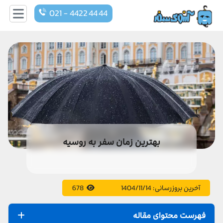
021 - 4422 44 44
بهترین زمان سفر به روسیه
آخرین بروزرسانی:
1404/11/14
678
فهرست محتوای مقاله