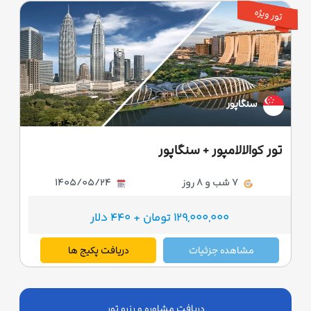
تور ویژه
سنگاپور
تور کوالالامپور + سنگاپور
7 شب و 8 روز
1405/05/24
129,000,000 تومان + 440 دلار
مشاهده جزئیات
دریافت پکیج ها
دریافت مشاوره و رزرو تور