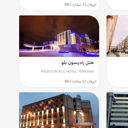
ایروان | 3 ستاره | BB
هتل رادیسون بلو
RADISSON BLU HOTEL YEREVAN
ایروان | 5 ستاره | BB