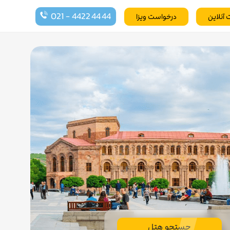
021 - 4422 44 44
 آنلاین
درخواست ویزا
جستجو هتل