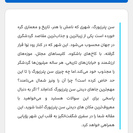
موزه ارمیتاژ
کنست کامرا
سن پترزبورگ، شهری که نامش با هنر، تاریخ و معماری گره
کاخ یوسوپوف
خورده است یکی از زیباترین و جذاب‌ترین مقاصد گردشگری
در جهان محسوب می‌شود. این شهر که در کنار رود نِوا قرار
باغ تابستانی
گرفته، با کاخ‌های باشکوه، کلیساهای مجلل، موزه‌های
کاخ پترهوف
ارزشمند و خیابان‌های تاریخی، هر ساله میلیون‌ها گردشگر
را مجذوب خود می‌کند.اما چه چیزی سن پترزبورگ را تا این
کاخ کاترین
حد خاص کرده است؟ چرا آن را ونیز شمال می‌نامند؟
قلعه پتر و پاول
مهم‌ترین جاهای دیدنی سن پترزبورگ کدام‌اند ؟ اگر به دنبال
کلیسای سنت ایزاک
پاسخی برای این سوالات هستید و می‌خواهید با
معروف‌ترین مکان های دیدنی سن پترزبورگ آشنا شوید، این
کلیسای ناجی غرق در خون
مقاله شما را در سفری شگفت‌انگیز به قلب این شهر رؤیایی
کلیسای کازان
همراهی خواهد کرد.