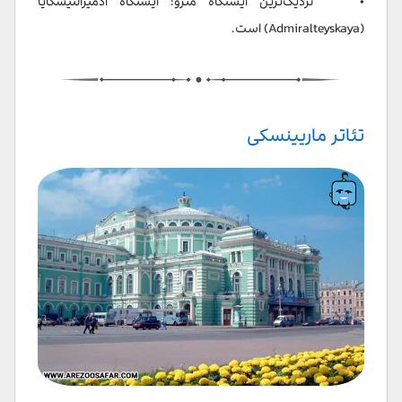
• نزدیک‌ترین ایستگاه مترو: ایستگاه آدمیرالتیسکایا
(Admiralteyskaya) است.
تئاتر ماریینسکی