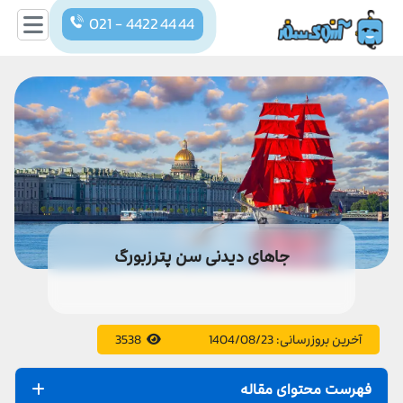
021 - 4422 44 44
جاهای دیدنی سن پترزبورگ
آخرین بروزرسانی:
1404/08/23
3538
فهرست محتوای مقاله