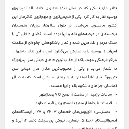
تئاتر ماریینسکی که در سال ۱۸۶۰ به‌عنوان خانه باله امپراتوری
روسیه آغاز به کار کرد، یکی از قدیمی‌ترین و مهم‌ترین تئاترهای این
کشور محسوب می‌شود. در طول سال‌ها، میزبان هنرمندان
برجسته‌ای در عرصه‌های باله و اپرا بوده است. فضای داخلی آن با
سنگ مرمر و طلا مزین شده و نمای باشکوهش، جلوه‌ای از عظمت
امپراتوری روسیه را به نمایش می‌گذارد. امروزه این تئاتر نه‌تنها از
مراکز فرهنگی مهم، بلکه از جذاب‌ترین جاهای دیدنی سن پترزبورگ
به شمار می‌آید و یکی از محبوب‌ترین مکان های دیدنی سن
پترزبورگ برای علاقه‌مندان به هنرهای نمایشی است که به دنبال
تماشای اجراهای باشکوه باله و اپرا هستند.
• ساعات بازدید : از ساعت ۱۱ صبح تا ۷ بعدازظهر
• قیمت: بلیط‌ها از ۴۸۰۰ تا ۱۲۰۰۰ روبل قیمت دارند.
• دسترسی: اتوبوس‌های خط‌های ۳، ۲۲ یا ۲۷ از ایستگاه‌های
آدمیرالتیسکایا (خط ۵، بنفش)، نیوکی پروسپکت (خط ۲، آبی) و
گوستینی دوور (خط ۳، سبز)