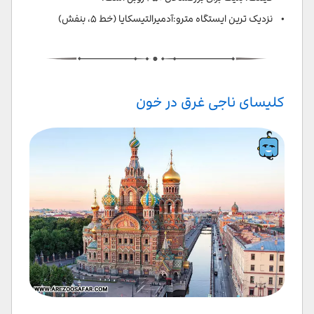
• نزدیک ترین ایستگاه مترو:آدمیرالتیسکایا (خط ۵، بنفش)
کلیسای ناجی غرق در خون