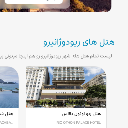
هتل های ریودوژانیرو
لیست تمام هتل های شهر ریودوژانیرو رو هم اینجا میتونی ببی
هتل ریو اوتون پالاس
هتل فیر
PACABA…
RIO OTHON PALACE HOTEL