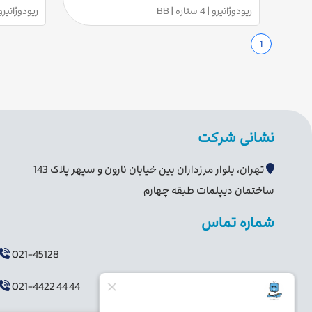
ریودوژانیرو | 4 ستاره | BB
ریودوژانیرو | 5 ستاره 
1
نشانی شرکت
تهران، بلوار مرزداران بین خیابان نارون و سپهر پلاک 143
ساختمان دیپلمات طبقه چهارم
شماره تماس
021-45128
021-4422 44 44