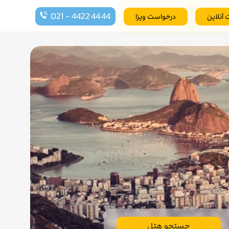
021 - 4422 44 44
 آنلاین
درخواست ویزا
جستجو هتل