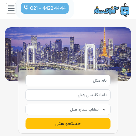
021 - 4422 44 44
جستجو هتل