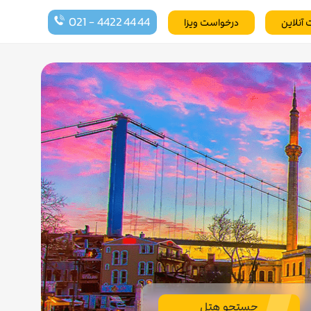
021 - 4422 44 44
 آنلاین
درخواست ویزا
جستجو هتل