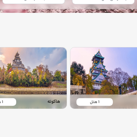
هاکونه
1 هتل
1 هتل