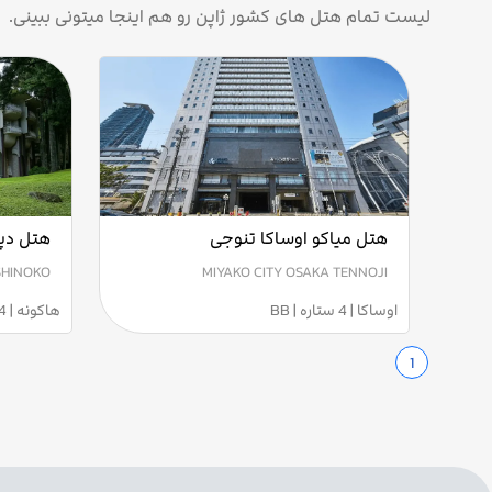
لیست تمام هتل های کشور ژاپن رو هم اینجا میتونی ببینی.
هتل میاکو اوساکا تنوجی
هتل دپ
SHINOKO
MIYAKO CITY OSAKA TENNOJI
اوساکا | 4 ستاره | BB
هاکونه | 4 ستاره | BB
1