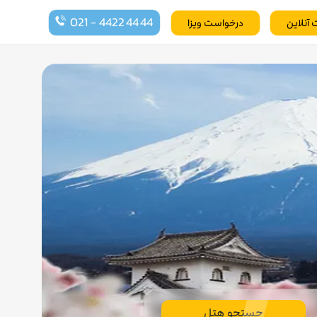
021 - 4422 44 44
 آنلاین
درخواست ویزا
جستجو هتل