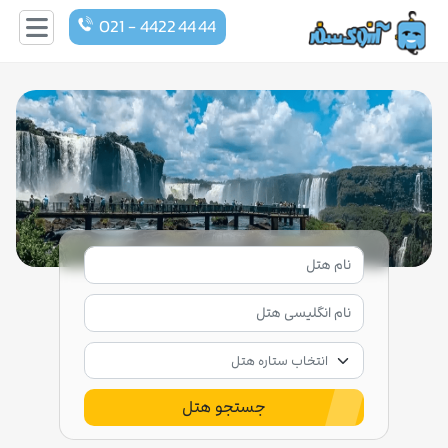
021 - 4422 44 44
جستجو هتل