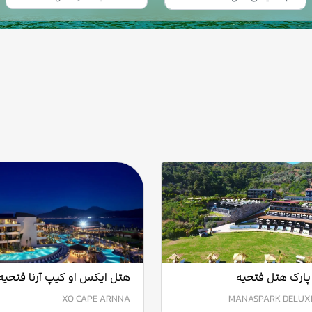
پارک هتل فتحیه
هتل ایکس او کیپ آرنا فتحیه
XO CAPE ARNNA
MANASPARK DELUX