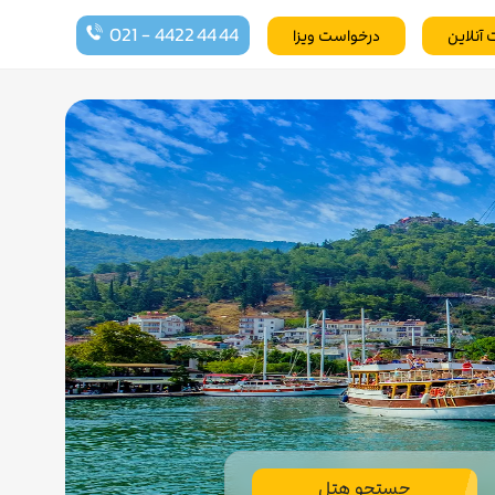
021 - 4422 44 44
 آنلاین
درخواست ویزا
جستجو هتل