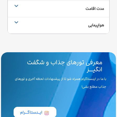
مدت اقامت
هواپیمایی
معرفی تورهای جذاب و شگفت
انگیـــز
با ما در اینستاگرام همراه شو تا از پیشنهادات لحظه آخری و تورهای
جذاب مطلع بشی!
ایــنستاگـــرام