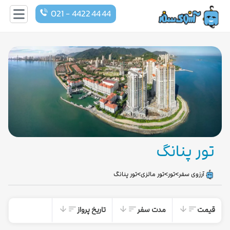
021 - 4422 44 44
تور پنانگ
>
>
>
آرزوی سفر
تور
تور مالزی
تور پنانگ
قیمت
مدت سفر
تاریخ پرواز
arrow_downward
sort
arrow_downward
sort
arrow_downward
sort