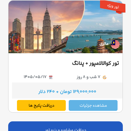
تور ویژه
مالزی
تور کوالالامپور + پنانگ
7 شب و 8 روز
1405/05/17
129,000,000 تومان + 240 دلار
مشاهده جزئیات
دریافت پکیج ها
دریافت مشاوره و رزرو تور