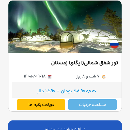
روسیه
تور شفق شمالی(ایگلو) زمستان
7 شب و 8 روز
1405/09/18
58,900,000 تومان + 1,590 دلار
مشاهده جزئیات
دریافت پکیج ها
دریافت مشاوره و رزرو تور