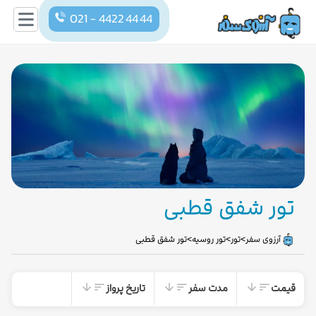
021 - 4422 44 44
تور شفق قطبی
>
>
>
آرزوی سفر
تور
تور روسیه
تور شفق قطبی
قیمت
مدت سفر
تاریخ پرواز
arrow_downward
sort
arrow_downward
sort
arrow_downward
sort