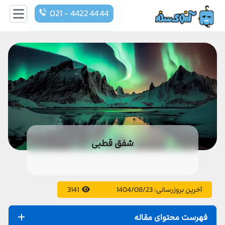
021 - 4422 44 44
شفق قطبی
آخرین بروزرسانی:
1404/08/23
3141
فهرست محتوای مقاله