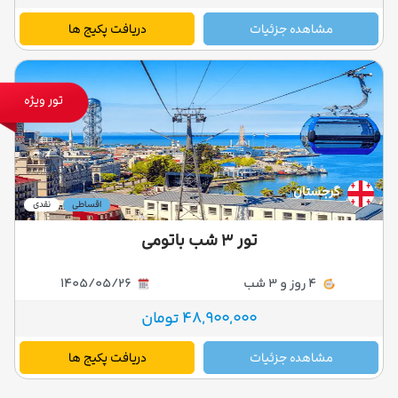
مشاهده جزئیات
دریافت پکیج ها
تور ویژه
گرجستان
اقساطی
نقدی
تور ۳ شب باتومی
4 روز و 3 شب
1405/05/26
48,900,000 تومان
مشاهده جزئیات
دریافت پکیج ها