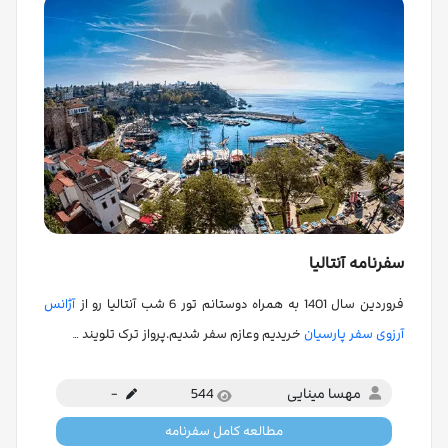
سفرنامه آنتالیا
فروردین سال 1401 به همراه دوستانم تور 6 شب آنتالیا رو از
آژانس
آرزوی سفر پارسیان
خریدیم وعازم سفر شدیم.پرواز ترک تلویند …
مهسا مینایی
544
-
مطالعه کامل سفرنامه