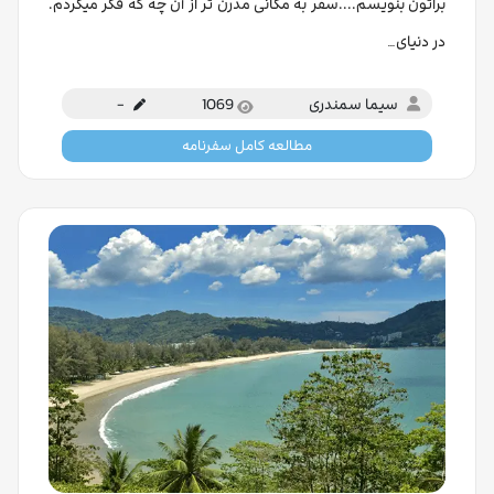
براتون بنویسم....سفر به مکانی مدرن تر از آن چه که فکر میکردم.
در دنیای…
سیما سمندری
1069
-
مطالعه کامل سفرنامه