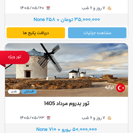
7 روز و 6 شب
1405/05/20
35,000,000 تومان + 258 None
مشاهده جزئیات
دریافت پکیج ها
تور ویژه
ترکیه
اقساطی
نقدی
تور بدروم مرداد 1405
7 روز و 6 شب
1405/05/23
50,000,000 یورو + 710 None