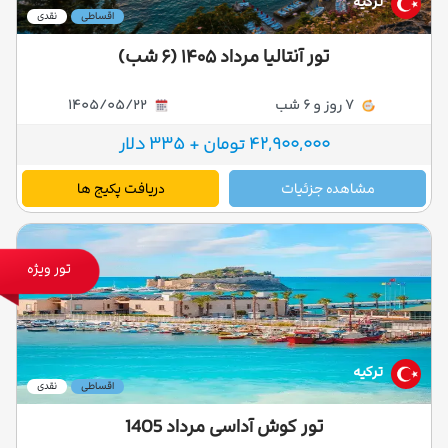
ترکیه
اقساطی
نقدی
تور آنتالیا مرداد ۱۴۰۵ (۶ شب)
7 روز و 6 شب
1405/05/22
42,900,000 تومان + 335 دلار
مشاهده جزئیات
دریافت پکیج ها
تور ویژه
ترکیه
اقساطی
نقدی
تور کوش آداسی مرداد 1405