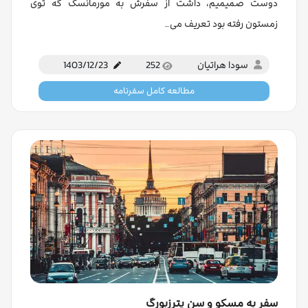
دوست صمیمیم، داشت از سفرش به مورمانسک که توی
زمستون رفته بود تعریف می…
سودا هراتیان
252
1403/12/23
مطالعه کامل سفرنامه
سفر به مسکو و سن پترزبورگ