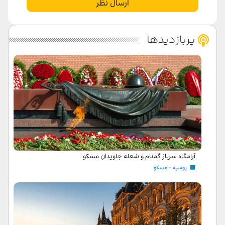
ارسال نظر
پربازدیدها
آرامگاه سرباز گمنام و شعله جاویدان مسکو
روسیه - مسکو