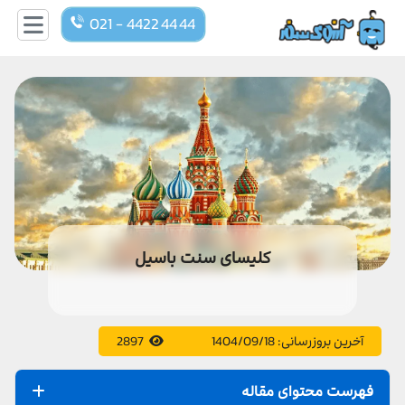
021 - 4422 44 44
کلیسای سنت باسیل
آخرین بروزرسانی:
1404/09/18
2897
فهرست محتوای مقاله