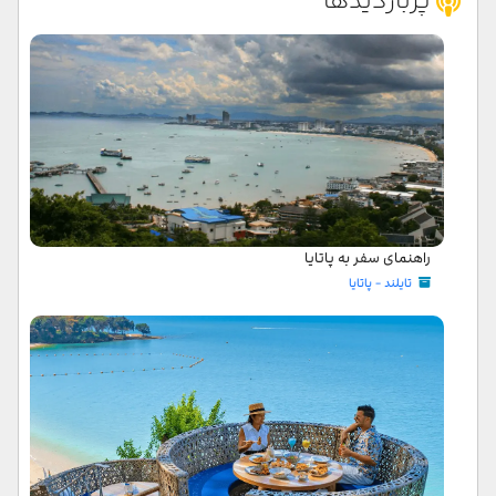
پربازدیدها
راهنمای سفر به پاتایا
تایلند - پاتایا