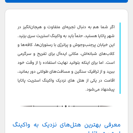
معرفی بهترین هتل‌های نزدیک به واکینگ استریت پاتایا
هتل سیام بی شور ریزورت (siam bayshore Hotel pattaya)
اگر شما هم به دنبال تجربه‌ای متفاوت و هیجان‌انگیز در
هتل آوانی پاتایا ریزورت اند اسپا (Avani Pattaya Resort)
شهر پاتایا هستید، حتماً باید به واکینگ استریت سری بزنید.
این خیابان پرجنب‌وجوش و پرانرژی با رستوران‌ها، کافه‌ها و
هتل بالیهای بی (Balihai Bay Pattaya)
کلاب‌های شبانه‌اش، مکانی ایده‌آل برای تفریح و سرگرمی
گرند هتل پاتایا (Grand Hotel Pattaya)
است. اما برای اینکه بتوانید نهایت استفاده را از وقت خود
ببرید و از ترافیک سنگین و مسافت‌های طولانی دور بمانید،
هتل پی ۷۲ (P72 HOTEL)
اقامت در یکی از هتل های نزدیک واکینگ استریت پاتایا
هتل مایک پاتایا (Mike Hotel Pattaya)
پیشنهاد می‌شود.
معرفی بهترین هتل‌های نزدیک به واکینگ