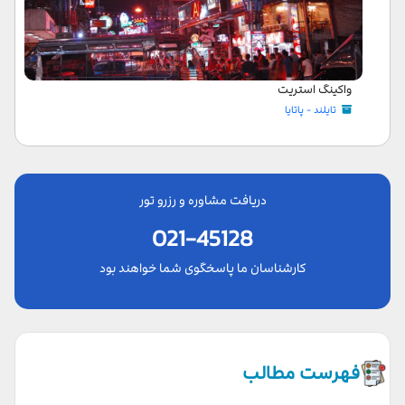
واکینگ استریت
تایلند - پاتایا
دریافت مشاوره و رزرو تور
021-45128
کارشناسان ما پاسخگوی شما خواهند بود
فهرست مطالب