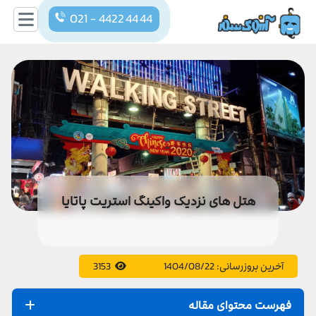
021 - 4422 44 44
هتل های نزدیک واکینگ استریت پاتایا
آخرین بروزرسانی:
1404/08/22
3153
فهرست محتوای مقاله