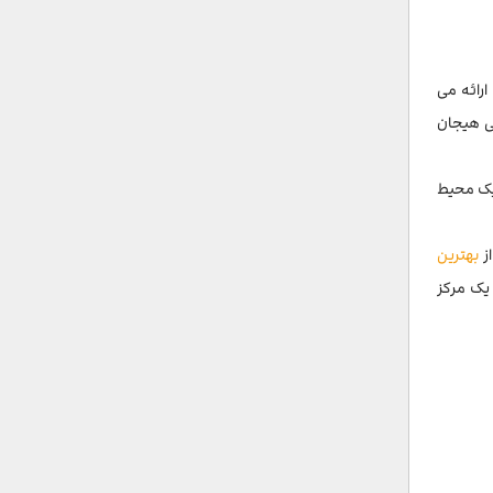
ارائه می
بی هیجان
 یک محیط
ز
بهترین
 یک مرکز