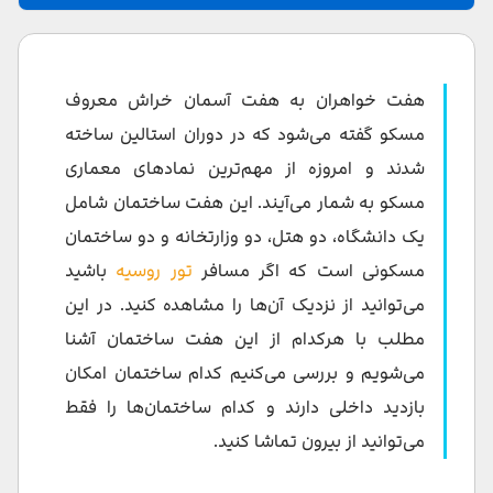
کدام‌ یک از برج هفت خواهران مسکو را می‌توان از داخل دید؟
تاریخچه هفت خواهران استالین
هفت خواهران به هفت آسمان خراش معروف
معماری آسمان خراش های استالین یا هفت خواهران مسکو
مسکو گفته می‌شود که در دوران استالین ساخته
شدند و امروزه از مهم‌ترین نمادهای معماری
ساختمان اصلی دانشگاه دولتی مسکو
مسکو به شمار می‌آیند. این هفت ساختمان شامل
هتل رادیسون کالکشن (هتل اوکراین)
یک دانشگاه، دو هتل، دو وزارتخانه و دو ساختمان
ساختمان خاکریزی کوتلنیچسکایا
مسکونی است که اگر مسافر
تور روسیه
باشید
می‌توانید از نزدیک آن‌ها را مشاهده کنید. در این
ساختمان وزارت امور خارجه
مطلب با هرکدام از این هفت ساختمان آشنا
ساختمان میدان کودرینسکایا
می‌شویم و بررسی می‌کنیم کدام ساختمان امکان
بازدید داخلی دارند و کدام ساختمان‌ها را فقط
ساختمان اداری مسکونی برج دوشکین
می‌توانید از بیرون تماشا کنید.
هتل لنینگرادسکایا