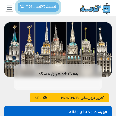
021 - 4422 44 44
هفت خواهران مسکو
آخرین بروزرسانی:
1405/04/18
5124
فهرست محتوای مقاله