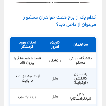
افسانه‌های پشت آسمان‌ خراش‌های استالین
سخن پایانی
کدام‌ یک از برج هفت خواهران مسکو را
می‌توان از داخل دید؟
کاربری
امکان ورود
ساختمان
امروز
گردشگر
دانشگاه دولتی
فقط با هماهنگی؛
دانشگاه
مسکو
بیرون آزاد
رادیسون
آزاد؛ عرشه‌ی دید
کالکشن
هتل
با بلیت
(اوکراینا)
هتل
هتل
ورود به لابی
لنینگرادسکایا