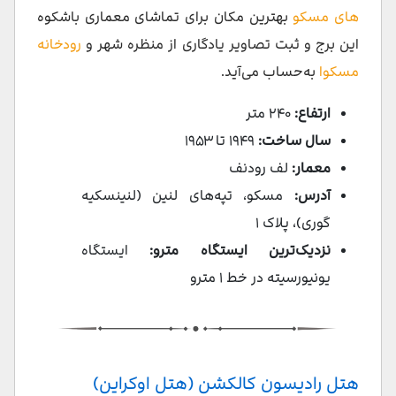
های مسکو
بهترین مکان برای تماشای معماری باشکوه
این برج و ثبت تصاویر یادگاری از منظره شهر و
رودخانه
مسکوا
به‌حساب می‌آید.
ارتفاع:
۲۴۰ متر
سال ساخت:
۱۹۴۹ تا ۱۹۵۳
معمار:
لف رودنف
آدرس:
مسکو، تپه‌های لنین (لنینسکیه
گوری)، پلاک ۱
نزدیک‌ترین ایستگاه مترو:
ایستگاه
یونیورسیته در خط ۱ مترو
هتل رادیسون کالکشن (هتل اوکراین)