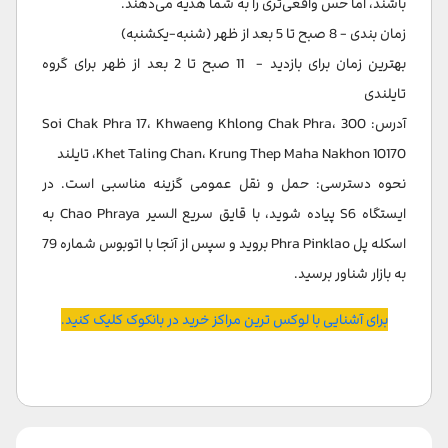
باشند، اما حس واقعی‌تری را به شما هدیه می‌دهند.
زمان بندی - 8 صبح تا 5 بعد از ظهر (شنبه-یکشنبه)
بهترین زمان برای بازدید - 11 صبح تا 2 بعد از ظهر برای گروه
تایلندی
آدرس: 300 Soi Chak Phra 17، Khwaeng Khlong Chak Phra،
Khet Taling Chan، Krung Thep Maha Nakhon 10170، تایلند
نحوه دسترسی: حمل و نقل عمومی گزینه مناسبی است. در
ایستگاه S6 پیاده شوید، با قایق سریع السیر Chao Phraya به
اسکله پل Phra Pinklao بروید و سپس از آنجا با اتوبوس شماره 79
به بازار شناور برسید.
برای آشنایی با لوکس ترین مراکز خرید در بانکوک کلیک کنید.