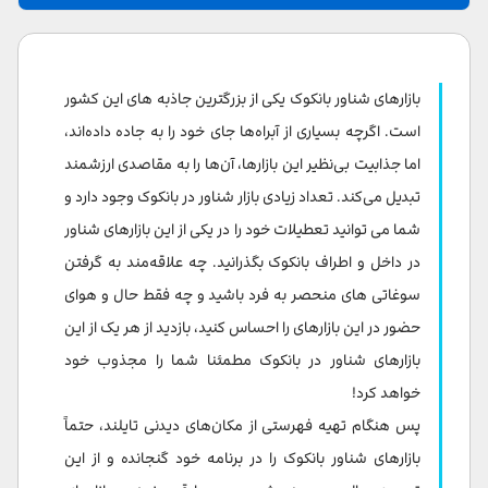
بازار شناور آمفاوا
بازار شناور Damnoen Saduak
بازارهای شناور بانکوک یکی از بزرگترین جاذبه های این کشور
بازار شناور Khlong Lat Mayom
است. اگرچه بسیاری از آبراه‌ها جای خود را به جاده داده‌اند،
اما جذابیت بی‌نظیر این بازارها، آن‌ها را به مقاصدی ارزشمند
بازار شناور کوان ریام
تبدیل می‌کند. تعداد زیادی بازار شناور در بانکوک وجود دارد و
بازار شناور Taling Chan
شما می توانید تعطیلات خود را در یکی از این بازارهای شناور
در داخل و اطراف بانکوک بگذرانید. چه علاقه‌مند به گرفتن
سوغاتی های منحصر به فرد باشید و چه فقط حال و هوای
حضور در این بازارهای را احساس کنید، بازدید از هر یک از این
بازارهای شناور در بانکوک مطمئنا شما را مجذوب خود
خواهد کرد!
پس هنگام تهیه فهرستی از مکان‌های دیدنی تایلند، حتماً
بازارهای شناور بانکوک را در برنامه خود گنجانده و از این