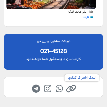
بازار ریلی مائک لانگ
تایلند
دریافت مشاوره و رزرو تور
021-45128
کارشناسان ما پاسخگوی شما خواهند بود
لینک اشتراک گذاری