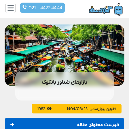
021 - 4422 44 44
بازارهای شناور بانکوک
آخرین بروزرسانی:
1404/08/23
1982
فهرست محتوای مقاله