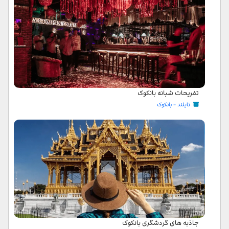
تفریحات شبانه بانکوک
تایلند - بانکوک
جاذبه های گردشگری بانکوک