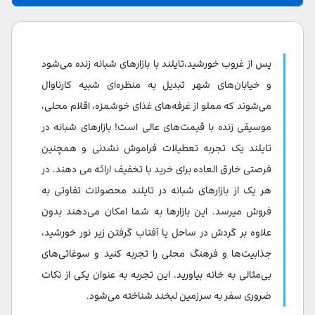
آشنایی با بازارهای شبانه در تایلند
بازار روت فای در بانکوک
پس از غروب خورشید،تایلند با بازارهای شبانه زنده می‌شود
بازار شبانه پت پونگ، بانکوک
و خیابان‌های شهر تبدیل به منظره‌ای شبیه کارناوال
می‌شوند که مملو از غرفه‌های غذای خوشمزه، اقلام محلی،
بازار شبانه آسیایی، بانکوک
موسیقی زنده با قیمت‌های عالی است! بازارهای شبانه در
بازار شبانه چیانگ مای
تایلند یک تجربه تعطیلات فراموش نشدنی و همچنین
فرصتی خارق العاده برای خرید با تخفیف ارائه می دهند. در
بازار شبانه آخر هفته پوکت
هر یک از بازارهای شبانه در تایلند محصولات تفاوتی به
خیابان واکینگ پوکت
فروش میرسد. این بازارها به شما امکان می‌دهند بدون
مالین پلازا پاتونگ
علاوه بر گردش در ساحل یا آفتاب گرفتن زیر نور خورشید،
جذابیت‌ها و فرهنگ محلی را تجربه کنید و سوغاتی‌های
بی‌مثالی به خانه بیاورید. این تجربه به عنوان یکی از نکات
ضروری سفر به سرزمین لبخند شناخته می‌شود.