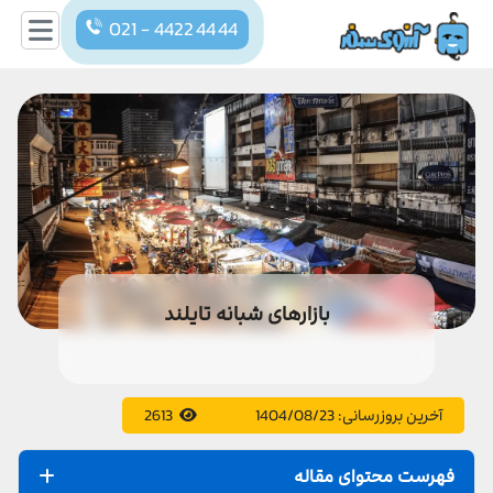
021 - 4422 44 44
بازارهای شبانه تایلند
آخرین بروزرسانی:
1404/08/23
2613
فهرست محتوای مقاله