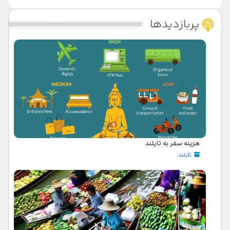
پربازدیدها
هزینه سفر به تایلند
تایلند