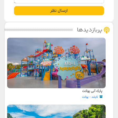
ارسال نظر
پربازدیدها
پارک آبی پوکت
تایلند - پوکت