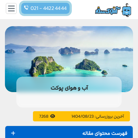
021 - 4422 44 44
آب و هوای پوکت
آخرین بروزرسانی:
1404/08/23
7268
فهرست محتوای مقاله