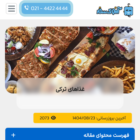
021 - 4422 44 44
غذاهای ترکی
آخرین بروزرسانی:
1404/08/23
2073
فهرست محتوای مقاله