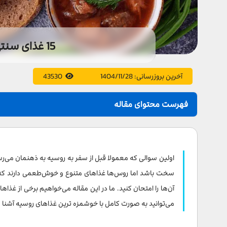
15 غذای سنتی روسی که باید امتحان کنید
آخرین بروزرسانی:
1404/11/28
43530
فهرست محتوای مقاله
۱. بلینی (پنکیک روسی)
۲. پلمنی
اولین سوالی که معمولا قبل از سفر به روسیه به ذهنمان می‌رس
۳. بیف استروگانف
سخت باشد اما روس‌ها غذاهای متنوع و خوش‌طعمی دارند که بسیار
آن‌ها را امتحان کنید. ما در این مقاله می‌خواهیم برخی از غذ
۴. سیرنیکی
می‌توانید به صورت کامل با خوشمزه ترین غذاهای روسیه آشنا 
۵. کاشا