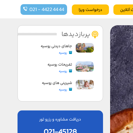
021 - 4422 44 44
 آنلاین
درخواست ویزا
پربازدیدها
جاهای دیدنی روسیه
روسیه
تفریحات روسیه
روسیه
شیرینی های روسیه
روسیه
دریافت مشاوره و رزرو تور
021-45128