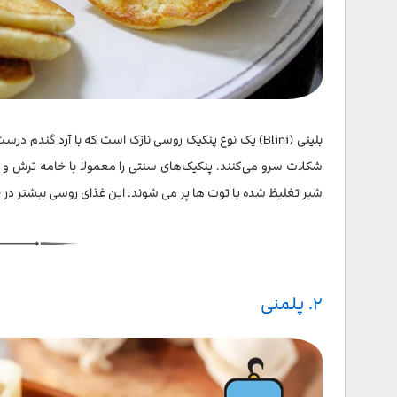
۱۷. مدوویک
۱۸. بستنی موروژنوئه
۱۹. پاشکا
بلینی (Blini) یک نوع پنکیک روسی نازک است که با آرد گندم
۲۰. گولوبتسی
شکلات سرو می‌کنند. پنکیک‌های سنتی را معمولا با خامه ترش و ماه
۲۱. وینگرت و سالاد هرینگ
شیر تغلیظ شده یا توت ها پر می شوند. این غذای روسی بیشتر در جش
۲۲. پیلاف
سخن پایانی
۲. پلمنی