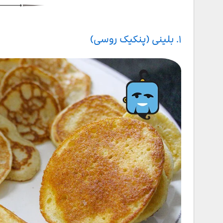
۶. بورش
۷. اوکروشکا
۱. بلینی (پنکیک روسی)
۸. پیروزکی
۹. شیشلیک
۱۰. شچی
۱۱. سولیانکا
۱۲. اوخا
۱۳. آیکرا
۱۴. اولیویه
۱۵. کواس
۱۶.خالادتس