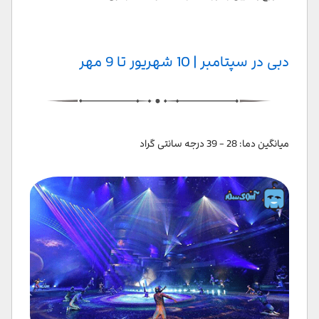
دبی در سپتامبر | 10 شهریور تا 9 مهر
میانگین دما: 28 - 39 درجه سانتی گراد