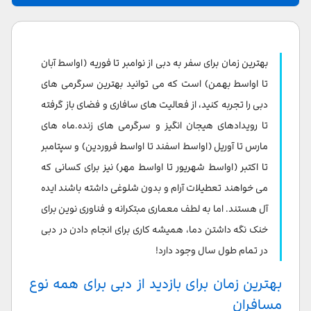
بهترین زمان برای بازدید از دبی برای همه نوع مسافران
بهترین فصل برای رفتن به دبی
بهترین زمان برای سفر به دبی از نوامبر تا فوریه (اواسط آبان
دبی در بهار
تا اواسط بهمن) است که می توانید بهترین سرگرمی های
دبی را تجربه کنید، از فعالیت های سافاری و فضای باز گرفته
دبی در تابستان
تا رویدادهای هیجان انگیز و سرگرمی های زنده.ماه های
دبی در پاییز
مارس تا آوریل (اواسط اسفند تا اواسط فروردین) و سپتامبر
تا اکتبر (اواسط شهریور تا اواسط مهر) نیز برای کسانی که
دبی در زمستان
می خواهند تعطیلات آرام و بدون شلوغی داشته باشند ایده
دبی در ژانویه | 10 دی تا 9 بهمن
آل هستند. اما به لطف معماری مبتکرانه و فناوری نوین برای
دبی در فوریه | 10 بهمن تا 9 اسفند
خنک نگه داشتن دما، همیشه کاری برای انجام دادن در دبی
در تمام طول سال وجود دارد!
دبی در ماه مارس | 10 اسفند تا 9 فروردین
بهترین زمان برای بازدید از دبی برای همه نوع
دبی در ماه آوریل | 10 فروردین تا 9 اردیبهشت
مسافران