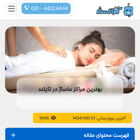
021 - 4422 44 44
بهترین مراکز ماساژ در تایلند
آخرین بروزرسانی:
1404/08/23
11456
فهرست محتوای مقاله