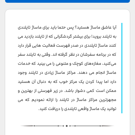
ماساژ تایلندی
مرکز ماساژ Wat Pho
آیا عاشق ماساژ هستید؟ پس حتما باید برای ماساژ تایلندی
ماساژ شرقی آروندا
به تایلند بروید! برای بیشتر گردشگرانی که از تایلند بازدید می
کنند ماساژ تایلندی در صدر فهرست فعالیت هایی قرار دارد
سالن زیبایی و اسپا دارین
که در برنامه سفرشان در نظر گرفته اند. وقتی به تایلند سفر
PAÑPURI WELLNESS
می‌کنید، مغازه‌های کوچک و متنوعی را می بینید که خدمات
ماساژ انجام می دهند. مراکز ماساژ زیادی در تایلند وجود
SPA by Le Méridien
دارد اما پیدا کردن یک مرکز خوب که به دنبال آن هستید
burasari phuket
ممکن است کمی دشوار باشد. در زیر فهرستی از بهترین و
Pearl Spa
مجهزترین مراکز ماساژ در تایلند را ارائه نمودیم که می
توانید یک ماساژ واقعی تایلندی را دریافت کنید.
7Spa Masha Luxury
Grace Spa