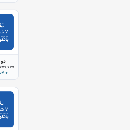
۷ شب
بانک
دو 
85,000,000 
+ 307 دلار
۷ شب
بانک