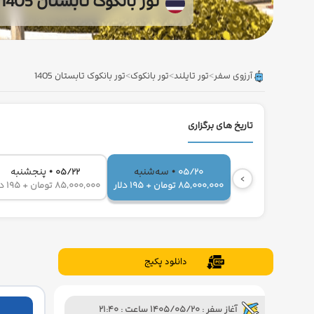
تور بانکوک تابستان 1405
آرزوی سفر
>
تور تایلند
>
تور بانکوک
>
تور بانکوک تابستان 1405
تاریخ های برگزاری
•
•
سه‌شنبه
پنجشنبه
05/22
05/20
›
85,000,000 تومان + 195 دلار
85,000,000 تومان + 195 دلار
دانلود پکیج
آغاز سفر : 1405/05/20 ساعت : 21:40