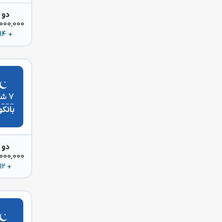
دو 
85,000,000 
+ 314 دلار
۷ شب
بانک
دو 
85,000,000 
+ 412 دلار