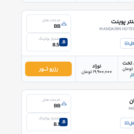
تر پوینت
خدمات هتل
BB
MANDARIN HOTEL
امتیاز بوکینگ
B.
تل
8.5
 تخت
نوزاد
رزرو تــور
19,900,000 تومان
ن
خدمات هتل
BB
M
امتیاز بوکینگ
B.
تل
8.1