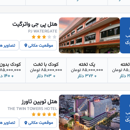
هتل پی جی واترگیت
PJ WATERGATE
وک
موقعیت مکانی
تصاویر ه
تخته
یک تخته
کودک با تخت
کودک بدون
تومان
85,000,000 تومان
85,000,000 تومان
85,000,000 تومان
+ 372 دلار
+ 203 دلار
+ 140 دلار
هتل تویین تاورز
THE TWIN TOWERS HOTEL
وک
موقعیت مکانی
تصاویر ه