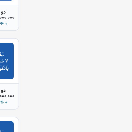
دو 
85,000,000 
+ 244 دلار
۷ شب
بانک
دو 
85,000,000 
+ 265 دلار