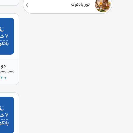
تور بانکوک
۷ شب
بانک
دو 
85,000,000 
+ 216 دلار
۷ شب
بانک