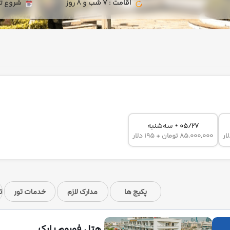
اقامت : 7 شب و 8 روز
شروع تور : 1405/05/20 | پایان ت
•
سه‌شنبه
05/27
85,000,000 تومان + 195 دلار
پکیج ها
مدارک لازم
خدمات تور
ت
هتل فوروم پارک