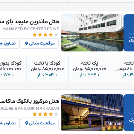
هتل ماندرین منیجد بای سن
 MANAGED BY CENTER POINT
وک
موقعیت مکانی
تصاویر ه
تخته
یک تخته
کودک با تخت
کودک بدون
تومان
85,000,000 تومان
85,000,000 تومان
85,000,000 تومان
+ 554 دلار
+ 304 دلار
+ 177 دلار
هتل مرکیور بانکوک ماکاسا
ERCURE BANGKOK MAKKASAN
وک
موقعیت مکانی
تصاویر ه