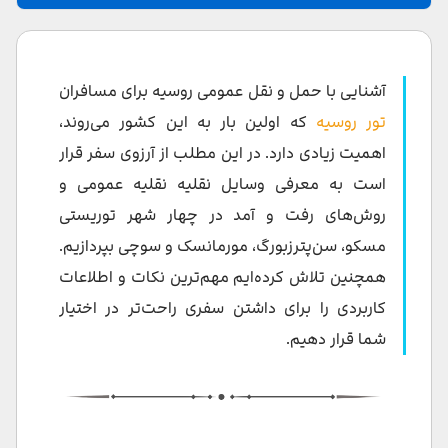
رفت و آمد با مترو در روسیه
مترو مسکو
آشنایی با حمل و نقل عمومی روسیه برای مسافران
مترو سن پترزبورگ
تور روسیه
که اولین بار به این کشور می‌روند،
اهمیت زیادی دارد. در این مطلب از آرزوی سفر قرار
جابجایی با اتوبوس، ترولی‌بوس و تراموا در روسیه
است به معرفی وسایل نقلیه نقلیه عمومی و
مارشروتکا
روش‌های رفت و آمد در چهار شهر توریستی
تاکسی در روسیه
مسکو، سن‌پترزبورگ، مورمانسک و سوچی بپردازیم.
همچنین تلاش کرده‌ایم مهم‌ترین نکات و اطلاعات
تاکسی‌ اینترنتی در روسیه
کاربردی را برای داشتن سفری راحت‌تر در اختیار
حمل و نقل آبی و دریایی در روسیه
شما قرار دهیم.
تراموای رودخانه‌ای مسکو
قایق‌ گردی در کانال‌ های سن‌پترزبورگ