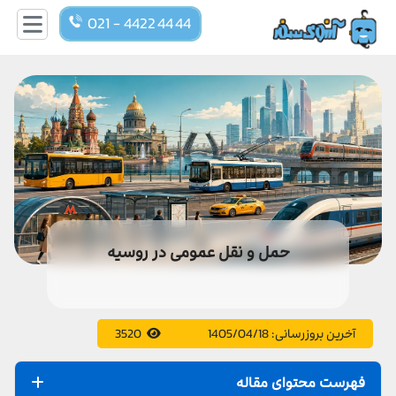
021 - 4422 44 44
حمل و نقل عمومی در روسیه
آخرین بروزرسانی:
1405/04/18
3520
فهرست محتوای مقاله