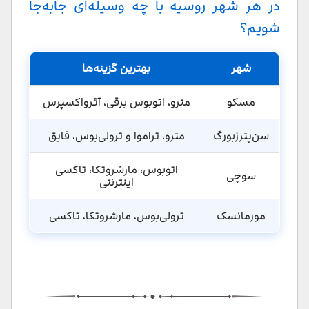
در هر شهر روسیه با چه وسیله‌ای جابه‌جا
کروزهای رودخانه‌ای بین‌ شهری
شویم؟
حمل و نقل دریایی در سوچی
قطار
شهر
بهترین گزینه‌ها
نکات مهم استفاده از حمل و نقل عمومی روسیه
مسکو
مترو، اتوبوس برقی، آئرواکسپرس
اپلیکیشن‌های ضروری
سن‌پترزبورگ
مترو، تراموا و ترولی‌بوس، قایق
پرداخت هزینه حمل و نقل
اتوبوس، مارشروتکا، تاکسی
سوچی
اینترنتی
ایمنی در حمل و نقل عمومی
مورمانسک
ترولی‌بوس، مارشروتکا، تاکسی
سخن پایانی