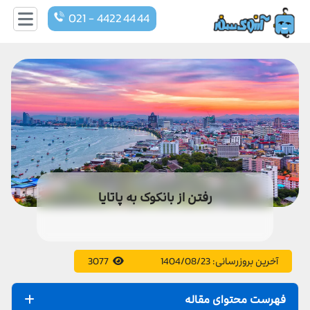
021 - 4422 44 44
رفتن از بانکوک به پاتایا
آخرین بروزرسانی:
1404/08/23
3077
فهرست محتوای مقاله