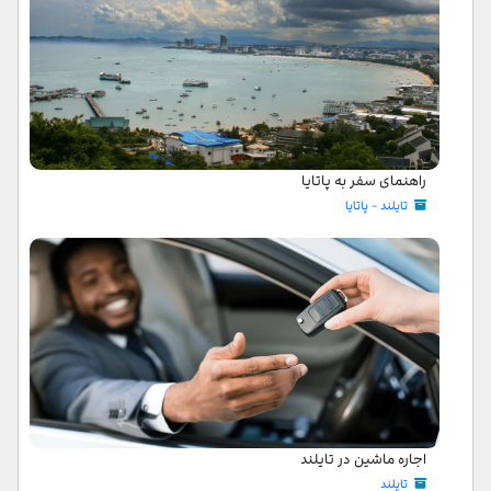
راهنمای سفر به پاتایا
تایلند - پاتایا
اجاره ماشین در تایلند
تایلند