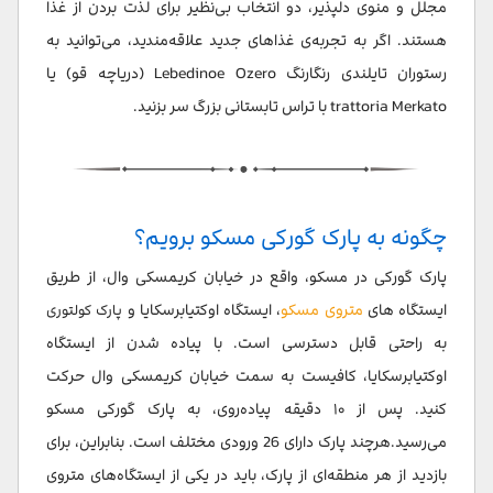
مجلل و منوی دلپذیر، دو انتخاب بی‌نظیر برای لذت بردن از غذا
هستند. اگر به تجربه‌ی غذاهای جدید علاقه‌مندید، می‌توانید به
رستوران تایلندی رنگارنگ Lebedinoe Ozero (دریاچه قو) یا
trattoria Merkato با تراس تابستانی بزرگ سر بزنید.
چگونه به پارک گورکی مسکو برویم؟
پارک گورکی در مسکو، واقع در خیابان کریمسکی وال، از طریق
ایستگاه های
متروی مسکو
، ایستگاه اوکتیابرسکایا و
پارک کولتوری
به راحتی قابل دسترسی است. با پیاده شدن از ایستگاه
اوکتیابرسکایا، کافیست به سمت خیابان کریمسکی وال حرکت
کنید. پس از ۱۰ دقیقه پیاده‌روی، به پارک گورکی مسکو
می‌رسید.هرچند پارک دارای 26 ورودی مختلف است. بنابراین، برای
بازدید از هر منطقه‌ای از پارک، باید در یکی از ایستگاه‌های متروی