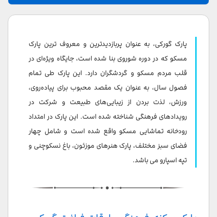
پارک مرکزی فرهنگ و اوقات فراغت گورکی
4 منطقه پارک گورکی
پارک گورکی، به عنوان پربازدیدترین و معروف ترین پارک
تاریخچه پارک گورکی
مسکو که در دوره شوروی بنا شده است، جایگاه ویژه‌ای در
قلب مردم مسکو و گردشگران دارد. این پارک طی تمام
امروز در پارک گورکی چه کاری می توانید انجام دهید؟
فصول سال، به عنوان یک مقصد محبوب برای پیاده‌روی،
جاذبه های پارک گورکی
ورزش، لذت بردن از زیبایی‌های طبیعت و شرکت در
رویدادهای فرهنگی شناخته شده است. این پارک در امتداد
فعالیت در فضای باز
رودخانه تماشایی مسکو واقع شده است و شامل چهار
موزه پارک گورکی
فضای سبز مختلف، پارک هنرهای موزئون، باغ نسکوچنی و
تپه اسپارو می باشد.
گاراژ موزه هنرهای معاصر (Garage Museum of
Contemporary Art)
رستوران های اطراف پارک
چگونه به پارک گورکی مسکو برویم؟