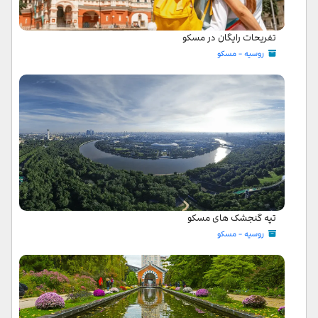
تفریحات رایگان در مسکو
روسیه - مسکو
تپه گنجشک های مسکو
روسیه - مسکو