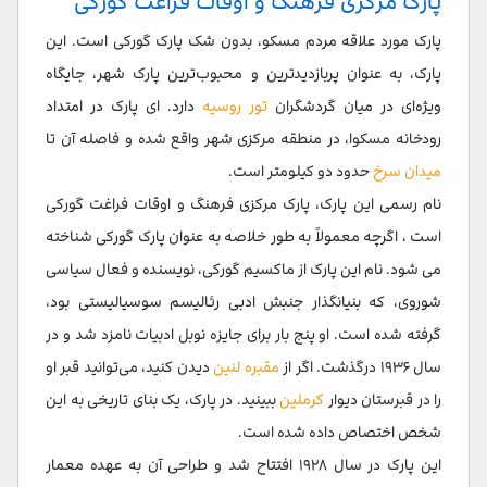
پارک مرکزی فرهنگ و اوقات فراغت گورکی
پارک مورد علاقه مردم مسکو، بدون شک پارک گورکی است. این
پارک، به عنوان پربازدیدترین و محبوب‌ترین پارک شهر، جایگاه
ویژه‌ای در میان گردشگران
تور روسیه
دارد. ای پارک در امتداد
رودخانه مسکوا، در منطقه مرکزی شهر واقع شده و فاصله‌ آن تا
میدان سرخ
حدود دو کیلومتر است.
نام رسمی این پارک، پارک مرکزی فرهنگ و اوقات فراغت گورکی
است ، اگرچه معمولاً به طور خلاصه به عنوان پارک گورکی شناخته
می شود. نام این پارک از ماکسیم گورکی، نویسنده و فعال سیاسی
شوروی، که بنیانگذار جنبش ادبی رئالیسم سوسیالیستی بود،
گرفته شده است. او پنج بار برای جایزه نوبل ادبیات نامزد شد و در
سال ۱۹۳۶ درگذشت. اگر از
مقبره لنین
دیدن کنید، می‌توانید قبر او
را در قبرستان دیوار
کرملین
ببینید. در پارک، یک بنای تاریخی به این
شخص اختصاص داده شده است.
این پارک در سال ۱۹۲۸ افتتاح شد و طراحی آن به عهده معمار