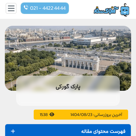
021 - 4422 44 44
پارک گورکی
آخرین بروزرسانی:
1404/08/23
1538
فهرست محتوای مقاله