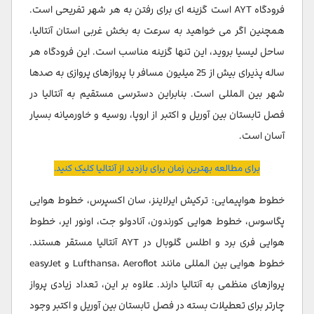
فرودگاه AYT است گزینه ای برای رفتن به هر شهر تفریحی است.
همچنین اگر می خواهید به سرعت به بخش غربی استان آنتالیا،
ساحل لیسیا بروید، این تنها گزینه مناسب است. این فرودگاه هر
ساله پذیرای بیش از 25 میلیون مسافر با پروازهای پروازی به صدها
شهر بین المللی است. بنابراین دسترسی مستقیم به آنتالیا در
فصل تابستان بین آوریل و اکتبر از اروپا، روسیه و خاورمیانه بسیار
آسان است.
برای مطالعه بهترین زمان برای بازدید از آنتالیا کلیک کنید.
خطوط هواپیمایی: ترکیش ایرلاینز، سان اکسپرس، خطوط هوایی
پگاسوس، خطوط هوایی کورندون، آنادولو جت، اونور ایر، خطوط
هوایی فری برد و اطلس گلوبال در AYT آنتالیا مستقر هستند.
خطوط هوایی بین المللی مانند Lufthansa، Aeroflot و easyJet
پروازهای منظمی به آنتالیا دارند. علاوه بر این، تعداد زیادی پرواز
چارتر برای تعطیلات بسته در فصل تابستان بین آوریل و اکتبر وجود