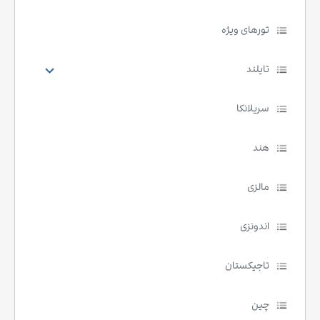
تورهای ویژه
تایلند
سریلانکا
هند
مالزی
اندونزی
تاجیکستان
چین