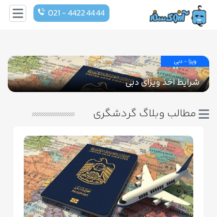
021 - 4422 44 44
ویزا - دبی
شرایط اخذ ویزای دبی
مطالب وبلاگ گردشگری