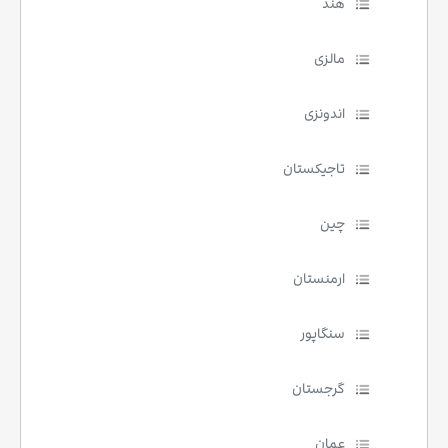
هند
مالزی
اندونزی
تاجیکستان
چین
ارمنستان
سنگاپور
گرجستان
عمان