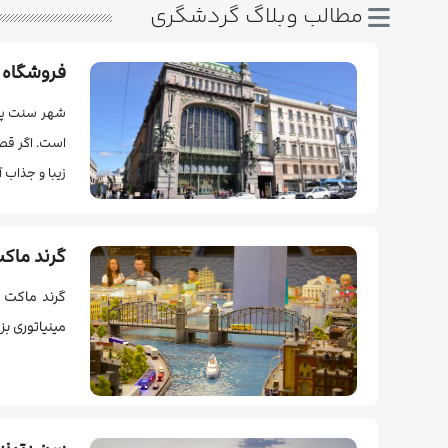
مطالب وبلاگ گردشگری
فروشگاه 
شهر سنت پترز
است. اگر قصد
زیبا و جذاب آ
گرند ماک
گرند ماکت ر
مینیاتوری بز