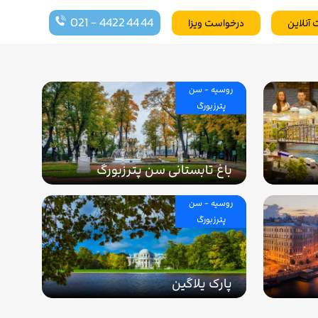
021 - 4422 44 44
 آنلاین
درخواست ویزا
روسیه - سن
پترزبورگ
باغ تابستانی سن پترزبورگ
روسیه - سن
پترزبورگ
پارک یلاگین