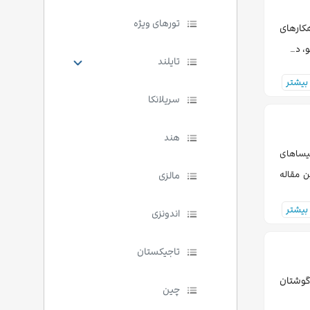
تورهای ویژه
کارهای
، د…
تایلند
بیشتر
سریلانکا
هند
یساهای
ن مقاله
مالزی
بیشتر
اندونزی
تاجیکستان
 گوشتان
چین