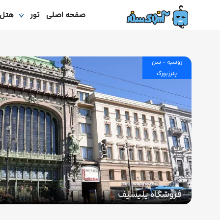
صفحه اصلی
تور
هتل
روسیه - سن
پترزبورگ
فروشگاه یلیسیف