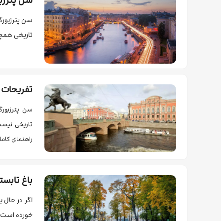
سن پترز
سن پترزبورگ
تاریخی همچو
تفریحات 
سن پترزبورگ
تاریخی نیست.
راهنمای کامل
باغ تابست
اگر در حال ب
خورده است. ا