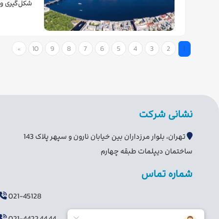
شکل‌گیری و 
1
10
9
8
7
6
5
4
3
2
end
»
(current)
نشانی شرکت
تهران، بلوار مرزداران بین خیابان نارون و سپهر پلاک 143
ساختمان دیپلمات طبقه چهارم
شماره تماس
021-45128
021-4422 44 44