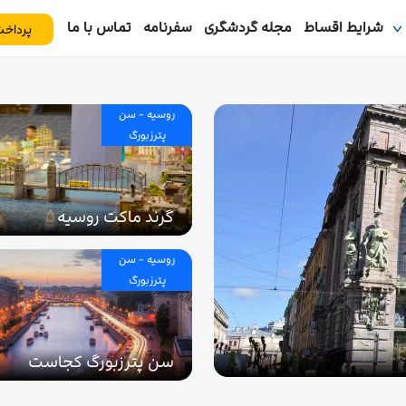
شرایط اقساط
مجله گردشگری
سفرنامه
تماس با ما
پرداخت
روسیه - سن
پترزبورگ
گرند ماکت روسیه
روسیه - سن
پترزبورگ
سن پترزبورگ کجاست