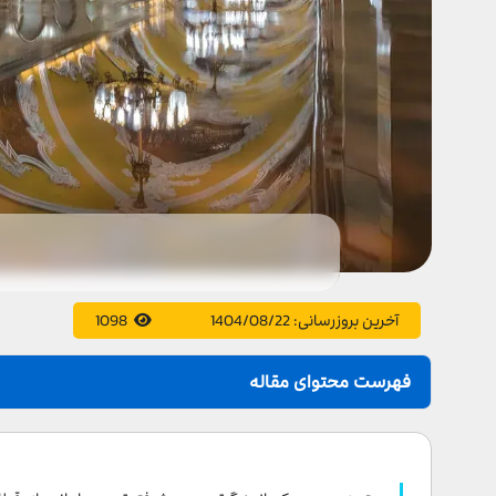
آخرین بروزرسانی:
1404/08/22
1098
فهرست محتوای مقاله
معرفی زیباترین ایستگاه های مترو در روسیه
ایستگاه مترو پاول‌تسکایا در مسکو (Павелецкая – Paveletskaya)