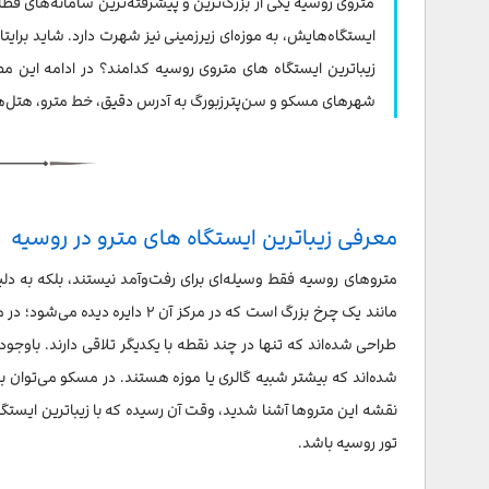
متروی روسیه یکی از بزرگ‌ترین و پیشرفته‌ترین سامانه‌های قطا
ایستگاه مترو ریژسکایا در مسکو (Rizhskaya - Рижская)
ایستگاه‌هایش، به موزه‌ای زیرزمینی نیز شهرت دارد. شاید برای
زیباترین ایستگاه های متروی روسیه کدامند؟ در ادامه این م
ایستگاه پلوشاد رِوولوتسی (Площадь Революции - Ploshchad Revolyutsii)
شهرهای مسکو و سن‌پترزبورگ به آدرس دقیق، خط مترو، هتل‌های
ایستگاه مترو تاگانسکایا در مسکو (Taganskaya – Таганская)
ایستگاه مترو نووسلوبودسکایا در مسکو (Novoslobodskaya – Новослободская)
ایستگاه مترو کی‌یفسکایا در مسکو (Kiyevskaya – Киевская)
معرفی زیباترین ایستگاه های مترو در روسیه
ایستگاه مترو آرباتسکایا در مسکو (Arbatskaya – Арбатская)
متروهای روسیه فقط وسیله‌ای برای رفت‌وآمد نیستند، بلکه به د
ایستگاه مترو الکتروزاوودسکایا (Elektrozavodskaya – Электрозаводская)
مانند یک چرخ بزرگ است که در مر
طراحی شده‌اند که تنها در چند نقطه با یکدیگر تلاقی دارند. باوج
ایستگاه مترو آویاموتورنایا در مسکو (Aviamotornaya – Авиамоторная)
شده‌اند که بیشتر شبیه گالری یا موزه هستند. در مسکو می‌توان با 
ایستگاه مترو مایاکوفسکایا در مسکو (Mayakovskaya – Маяковская)
نقشه این متروها آشنا شدید، وقت آن رسیده که با زیباترین ایستگاه
تور روسیه باشد.
ایستگاه مترو پراسپکت میرا در مسکو (Prospekt Mira – Проспект Мира)