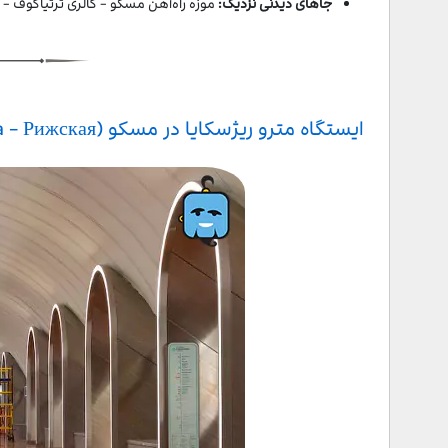
جاهای دیدنی نزدیک:
موزه راه‌آهن مسکو - گالری ترتیاکوف - 
ایستگاه مترو ریژسکایا در مسکو (Rizhskaya - Рижская)