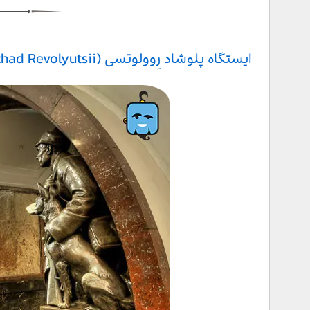
ایستگاه پلوشاد رِوولوتسی (Площадь Революции - Ploshchad Revolyutsii)