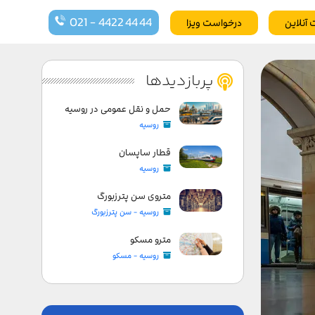
021 - 4422 44 44
 آنلاین
درخواست ویزا
پربازدیدها
حمل و نقل عمومی در روسیه
روسیه
قطار ساپسان
روسیه
متروی سن پترزبورگ
روسیه - سن پترزبورگ
مترو مسکو
روسیه - مسکو