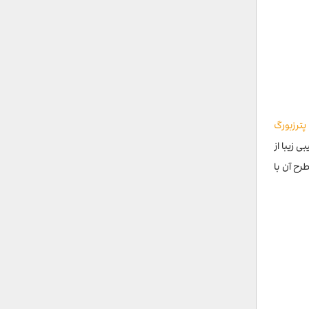
پترزبورگ
 زیبا از
رح آن با