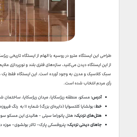
طراحی این ایستگاه مترو در روسیه با الهام از ایستگاه تاریخی ری
از این ایستگاه دیدن می‌کنید، سازه‌های فلزی بلند و نورپردازی ملای
سبک کلاسیک و مدرن به وجود آورده است. این ایستگاه فقط یک مح
رأی مردم انتخاب شده است.
آدرس:
مسکو، منطقه ریژسکایا، میدان ریژسکایا، ساختمان شما
خط:
بولشایا کلتسوایا (دایره‌ای بزرگ) شماره ۱۱ به رنگ فیروزه‌ای
هتل‌های نزدیک:
هتل پانوراما سیتی - هالیدی این مسکو 
جاهای دیدنی نزدیک:
پتروفسکی پارک– تالار بولشوی– موزه دو