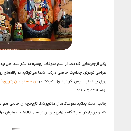
پاستیلای بلئووسکایا
کوکوشنیک
کوکوشنیک یک نوع کلاه‌گیس سنتی زنانه در روسیه است که تار
می‌پوشیدند و ارزش زیادی هم داشت؛ حتی گفته می‌شود بعضی م
به‌صورت یک وسیله تزئینی یا هنری فروخته می‌شود. نمونه‌های 
یکی از چیزهایی که بعد از اسم سوغات روسیه به فکر شما می آید
کرد. قیمت این سوغات روسیه بسته به جنس و اندازه‌اش فرق م
ارزان‌تر بیشتر برای کارناوال‌ها و برنامه‌های نمایشی ساخته می
روبل پیدا کنید.
پس اگر در طول شرکت در
تور مسکو سن پترزبورگ
عطر کراسنایا مسکوا
روسیه خواهند بود.
سخن پایانی
جالب است بدانید عروسک‌های ماتریوشکا تاریخچه‌ای جالبی هم دار
سوالات متداول
که اولین بار در نمایشگاه جهانی پاریس در سال 1900 به نمایش درآمدند و در آنجا به شهرت جهانی رسیدند.