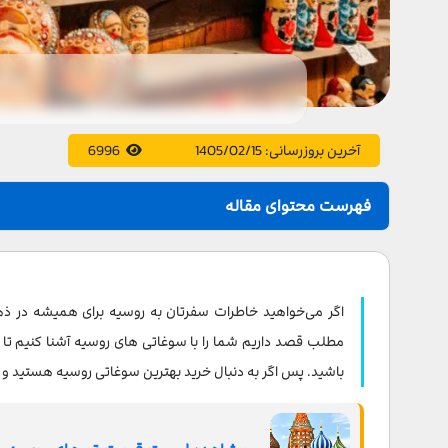
آخرین بروزرسانی:
1405/02/15
6996
فهرست محتوای مقاله
عروسک ماتریوشکا؛ معروفترین سوغاتی روسیه
کلاه زمستانی گورو اوشانکا
اگر می‌خواهید خاطرات سفرتان به روسیه برای همیشه در ذهن
والنکی
مطلب قصد داریم شما را با سوغاتی های روسیه آشنا کنیم تا
باشید. پس اگر به دنبال خرید بهترین سوغاتی روسیه هستید و سو
خاویار
سنگ کهربا