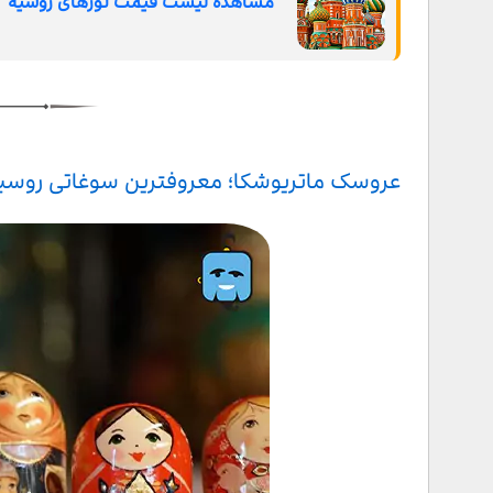
مشاهده لیست قیمت تورهای روسیه
سماور
سینی ژوستوو
تخم مرغ فابرژ؛ گرانترین سوغات روسیه
خوخلوما
عروسک ماتریوشکا؛ معروفترین سوغاتی روسی
ظروف گژل
شال پاولوو پوساد
ساز بالالایکا
شکلات روسی؛ خوشمزه ترین سوغات روسیه
کلوچه سنتی تولا
جعبه های لاکی
اسباب بازی های چوبی بوگورودسک