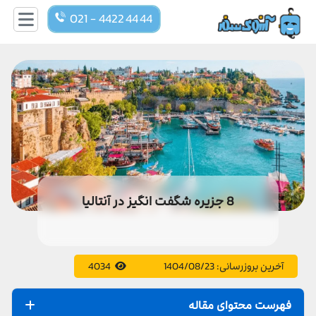
021 - 4422 44 44
8 جزیره شگفت انگیز در آنتالیا
آخرین بروزرسانی:
1404/08/23
4034
فهرست محتوای مقاله