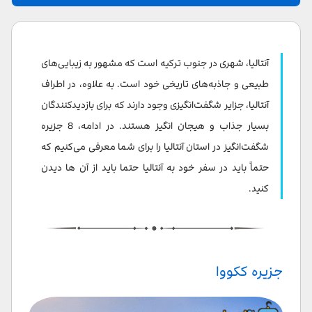
جزیره ککووا
اوچ آدالار یا سه جزیره
آنتالیا، شهری در جنوب ترکیه است که مشهور به زیبایی‌های
جزیره Suluada , جزیره ای محبوب در بین مسافران
طبیعی و جاذبه‌های تاریخی خود است. به علاوه، در اطراف
آنتالیا، جزایر شگفت‌انگیزی وجود دارند که برای بازدیدکنندگان
جزیره یونانی Meis در آنتالیا
بسیار جذاب و هیجان انگیز هستند. در ادامه، 8 جزیره
جزیره دلفین ها
شگفت‌انگیز در استان آنتالیا را برای شما معرفی می‌کنیم که
حتماً باید در سفر خود به آنتالیا حتما باید از آن ها دیدن
Sıçan Adası یا جزیره لاک پشت ها
کنید.
Beş Adalar یا پنج جزیره
جزایر کاس
جزیره ککووا