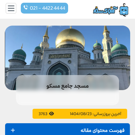
021 - 4422 44 44
مسجد جامع مسکو
آخرین بروزرسانی:
1404/08/23
3763
فهرست محتوای مقاله