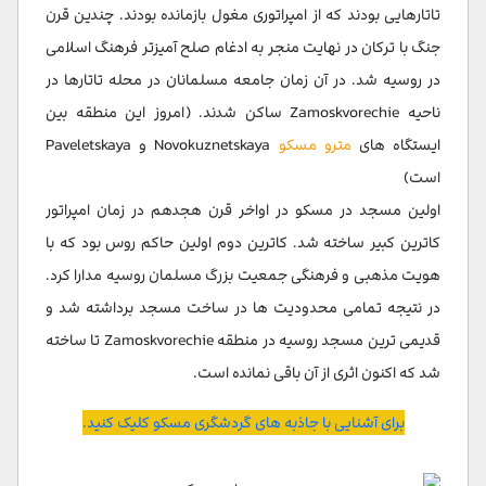
تاتارهایی بودند که از امپراتوری مغول بازمانده بودند. چندین قرن
جنگ با ترکان در نهایت منجر به ادغام صلح آمیزتر فرهنگ اسلامی
در روسیه شد. در آن زمان جامعه مسلمانان در محله تاتارها در
ناحیه Zamoskvorechie ساکن شدند. (امروز این منطقه بین
ایستگاه های
مترو مسکو
Novokuznetskaya و Paveletskaya
است)
اولین مسجد در مسکو در اواخر قرن هجدهم در زمان امپراتور
کاترین کبیر ساخته شد. کاترین دوم اولین حاکم روس بود که با
هویت مذهبی و فرهنگی جمعیت بزرگ مسلمان روسیه مدارا کرد.
در نتیجه تمامی محدودیت ها در ساخت مسجد برداشته شد و
قدیمی ترین مسجد روسیه در منطقه Zamoskvorechie تا ساخته
شد که اکنون اثری از آن باقی نمانده است.
برای آشنایی با جاذبه های گردشگری مسکو کلیک کنید.