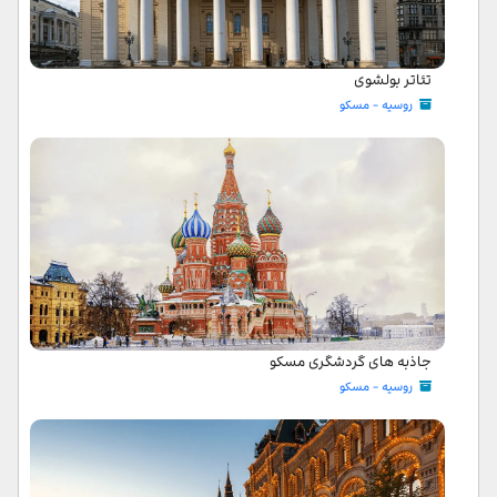
تئاتر بولشوی
روسیه - مسکو
جاذبه های گردشگری مسکو
روسیه - مسکو