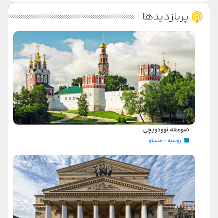
پربازدیدها
صومعه نوودویچی
روسیه - مسکو