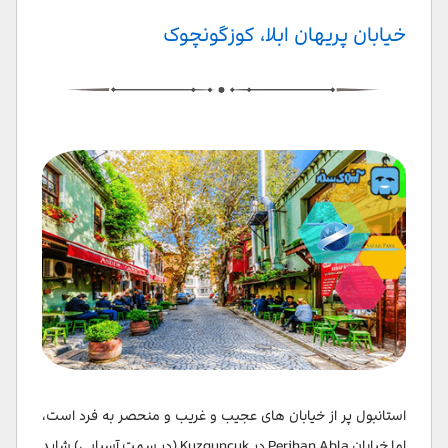
خیابان پریهان ابلا، کوزگونچوک
استانبول پر از خیابان های عجیب و غریب و منحصر به فرد است،
اما خیابان Perihan Abla در Kuzguncuk (در سمت آسیایی) شاید