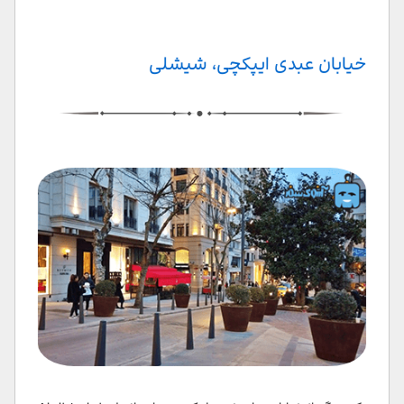
خیابان عبدی ایپکچی، شیشلی