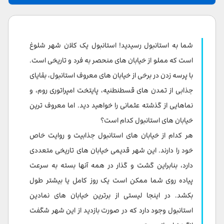
خیابان استقلال در تکسیم
خیابان بغداد در کادیکوی
شما به استانبول رسیدید! استانبول یک کلان شهر شلوغ
خیابان پریهان ابلا، کوزگونچوک
است که مملو از خیابان های منحصر به فرد و تاریخی است.
با پرسه زدن در برخی از خیابان های معروف استانبول، بقایای
خیابان صبحانه، بشیکتاش
جذابی از تمدن های قسطنطنیه، پایتخت امپراتوری روم، و
جاده دیوان (Cd. Divan Yolu)، سلطان احمد
نماهایی از گذشته عثمانی را خواهید دید. اما معروف ترین
خیابان های استانبول کدام است؟
خیابان گالیپ دده، بی اوغلو
هر کدام از خیابان های استانبول جذابیت و روایت خاص
خیابان کریمیت، بالات
خود را دارند. این شهر قدیمی خیابان های تاریخی متعددی
Büyük Hendek Cd در میدان تکسیم
دارد، بنابراین گشت و گذار در همه آنها بسته به سرعت
پیاده روی شما ممکن است یک روز کامل یا بیشتر طول
خیابان عبدی ایپکچی، شیشلی
بکشد. در اینجا لیستی از برترین خیابان های نمادین
بانکالار کادسی، کاراکوی
استانبول وجود دارد که در صورت بازدید از این شهر شگفت