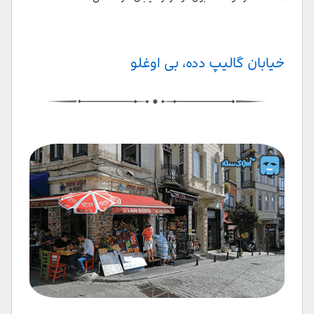
خیابان گالیپ دده، بی اوغلو