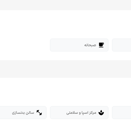
صبحانه
free_breakfast
مرکز اسپا و سلامتی
سالن بدنسازی
fitness_center
spa