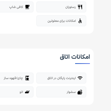
رستوران
کافی شاپ
local_cafe
restaurant
امکانات برای معلولین
accessible
امکانات اتاق
اینترنت رایگان در اتاق
چای/قهوه ساز
coffee_maker
wifi
سشوار
اتو
iron
dry