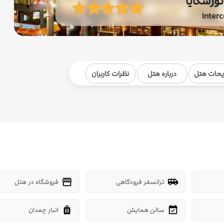
تورسکایا
Inter
یحات هتل
درباره هتل
نظرات کاربران
ترانسفر فرودگاهی
فروشگاه در هتل
storefront
airport_shuttle
سالن همایش
انبار چمدان
luggage
event_available