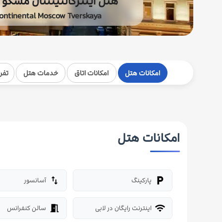
هتل اینترکانتیننتال مسکو 
continental Moscow Tverskaya
امکانات هتل
امکانات اتاق
خدمات هتل
تفر
امکانات هتل
پارکینگ
آسانسور
import_export
local_parking
اینترنت رایگان در لابی
سالن کنفرانس
meeting_room
wifi