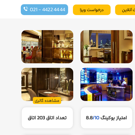
021 - 4422 44 44
 آنلاین
درخواست ویزا
مشاهده گالری
امتیاز بوکینگ
/10
8.8
تعداد اتاق
203 اتاق