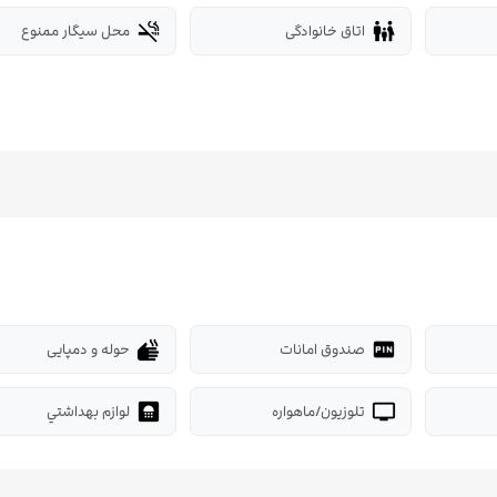
اتاق خانوادگی
محل سیگار ممنوع
smoke_free
family_restroom
صندوق امانات
حوله و دمپایی
dry
fiber_pin
تلوزیون/ماهواره
لوازم بهداشتي
bathroom
tv