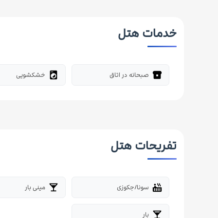
خدمات هتل
صبحانه در اتاق
خشکشویی
local_laundry_service
breakfast_dining
تفریحات هتل
سونا/جکوزی
مینی بار
local_bar
hot_tub
بار
local_bar