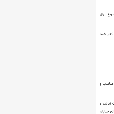
، این هتل ۱۴ سالن کنفرانس و برگزاری مراسم، همراه با یک طبقه مجزا با مساحت بیش از ۶۰۰ مترمربع، برای
 کنار شما
 کل مناسب و
 نباشد و
ی خیابان