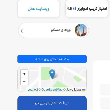
امتیاز تریپ ادوایزر
5/
4.5
وبسایت هتل
تورهای مسکو
مشاهده هتل روی نقشه
+
−
|
©
OpenStreetMap
© Jawg Maps
Leaflet
دریافت مشاوره و رزرو تور