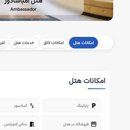
هتل آمباسادور
Ambassador
امکانات هتل
امکانات اتاق
خدمات هتل
تفر
امکانات هتل
پارکینگ
آسانسور
import_export
local_parking
فروشگاه در هتل
سالن کنفرانس
meeting_room
storefront