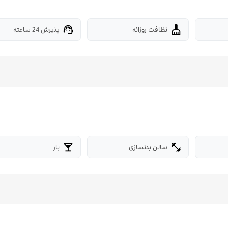
نظافت روزانه
پذیرش 24 ساعته
support_agent
cleaning_services
سالن بدنسازی
بار
local_bar
fitness_center