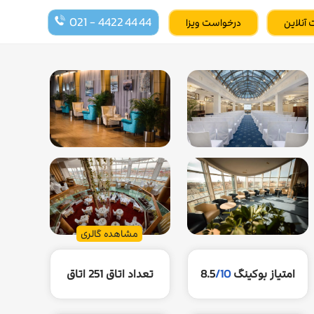
021 - 4422 44 44
 آنلاین
درخواست ویزا
مشاهده گالری
امتیاز بوکینگ
/10
8.5
تعداد اتاق
251 اتاق