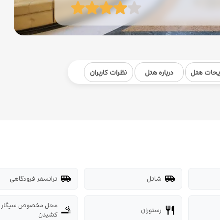
یحات هتل
درباره هتل
نظرات کاربران
شاتل
ترانسفر فرودگاهی
airport_shuttle
airport_shuttle
محل مخصوص سیگار
رستوران
smoking_rooms
restaurant
کشیدن