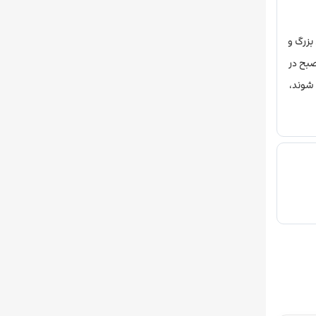
بزرگ و
شم‌انداز زیبایی از مرکز تاریخی شهر و گنبد طلایی کلیسای سنت ایزاک دارند. صبحانه هتل به‌صورت بوفه از ساعت ۷ تا ۱۰:۳۰ صبح در
شوند،