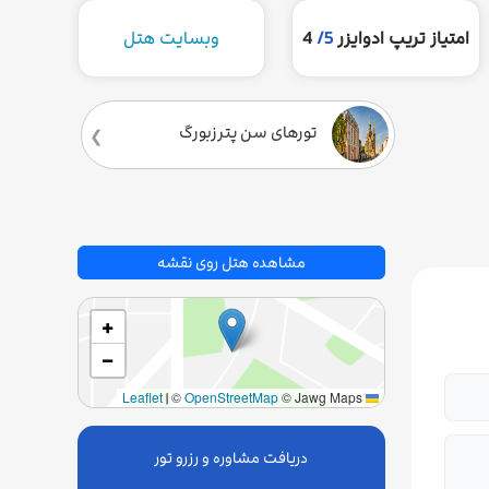
امتیاز تریپ ادوایزر
5/
4
وبسایت هتل
تورهای سن‌ پترزبورگ
مشاهده هتل روی نقشه
+
−
|
©
OpenStreetMap
© Jawg Maps
Leaflet
دریافت مشاوره و رزرو تور