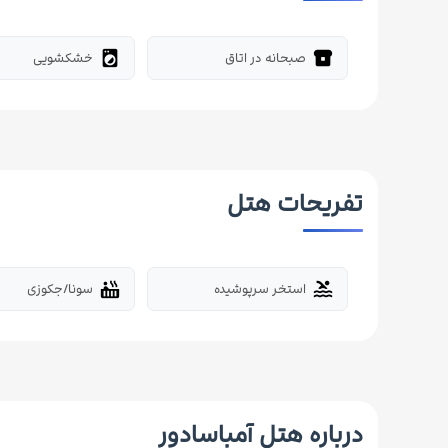
صبحانه در اتاق
خشکشویی
local_laundry_service
breakfast_dining
تفریحات هتل
استخر سرپوشیده
سونا/جکوزی
hot_tub
pool
درباره هتل آمباسادور