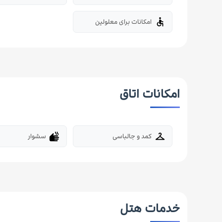
امکانات برای معلولین
accessible
امکانات اتاق
کمد و جالباسی
سشوار
dry
checkroom
خدمات هتل