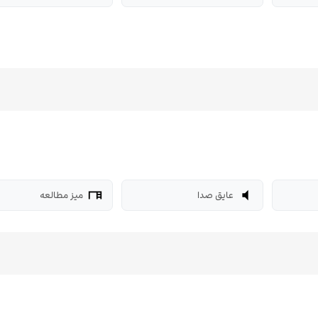
عایق صدا
میز مطالعه
desk
volume_mute