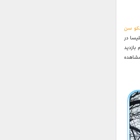
کو سن
یسا در
بازدید
رتفاع ۴۳ متری منظره ۳۶۰ درجه شهر را مشاهده