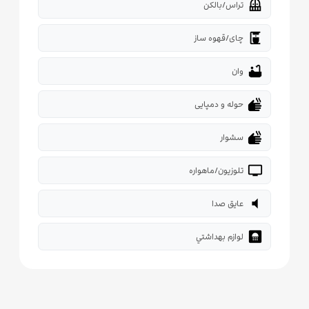
balcony
تراس/بالکن
coffee_maker
چای/قهوه ساز
bathtub
وان
dry
حوله و دمپایی
dry
سشوار
tv
تلوزیون/ماهواره
volume_mute
عایق صدا
bathroom
لوازم بهداشتي