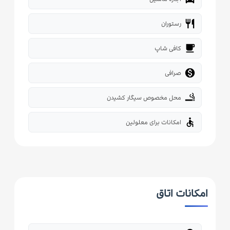
restaurant
رستوران
local_cafe
کافی شاپ

صرافی
smoking_rooms
محل مخصوص سیگار کشیدن
accessible
امکانات برای معلولین
امکانات اتاق