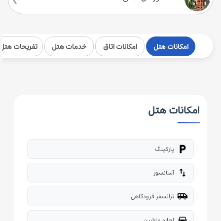
امکانات هتل
امکانات اتاق
خدمات هتل
تفریحات هتل
امکانات هتل
local_parking
پارکینگ
import_export
آسانسور
airport_shuttle
ترانسفر فرودگاهی
directions_car
اجاره ماشین