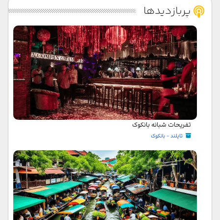
پربازدیدها
تفریحات شبانه بانکوک
تایلند - بانکوک