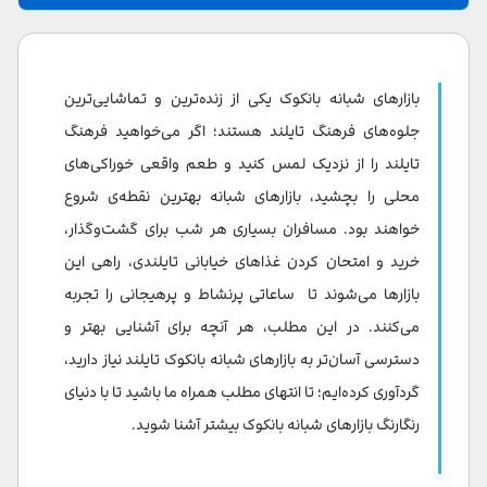
چرا باید از بازارهای شبانه بانکوک بازدید کنیم؟
معرفی بازارهای شبانه بانکوک
بازارهای شبانه بانکوک یکی از زنده‌ترین و تماشایی‌ترین
بازار آسا یا آسیاتیک ( Asiatique The Riverfront)
جلوه‌های فرهنگ تایلند هستند؛ اگر می‌خواهید فرهنگ
تایلند را از نزدیک لمس کنید و طعم واقعی خوراکی‌های
بازار شبانه قطار (Train Night Market)
محلی را بچشید، بازارهای شبانه بهترین نقطه‌ی شروع
بازار شبانه جمعه چاتوچاک (Chatuchak Friday Night
خواهند بود. مسافران بسیاری هر شب برای گشت‌وگذار،
Market)
خرید و امتحان کردن غذاهای خیابانی تایلندی، راهی این
بازارها می‌شوند تا ساعاتی پرنشاط و پرهیجانی را تجربه
بازار شبانه تالاد نئون (Talad Neon Night Market)
می‌کنند. در این مطلب، هر آنچه برای آشنایی بهتر و
بازار شبانه هواپیما چانگ چوی (Chang Chui Plane
دسترسی آسان‌تر به بازارهای شبانه بانکوک تایلند نیاز دارید،
Market)
گردآوری کرده‌ایم؛ تا انتهای مطلب همراه ما باشید تا با دنیای
رنگارنگ بازارهای شبانه بانکوک بیشتر آشنا شوید.
جاده خاوسان (Khao San Road)
بازار شبانه پات پونگ (Patpong Night Market)