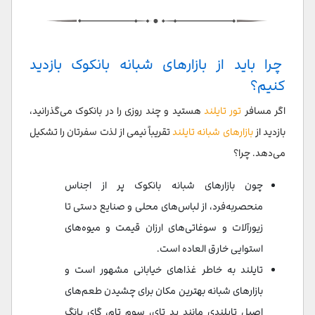
بازار شبانه باکس اسپیس راچایوتین (Box Space
Ratchayothin Night Market)
چرا باید از بازارهای شبانه بانکوک بازدید
سخن پایانی
کنیم؟
سوالات متداول
اگر مسافر
تور تایلند
هستید و چند روزی را در بانکوک می‌گذرانید،
بازدید از
بازارهای شبانه تایلند
تقریباً نیمی از لذت سفرتان را تشکیل
می‌دهد. چرا؟
چون بازارهای شبانه بانکوک پر از اجناس
منحصربه‌فرد، از لباس‌های محلی و صنایع دستی تا
زیورآلات و سوغاتی‌های ارزان قیمت و میوه‌های
استوایی خارق العاده است.
تایلند به خاطر غذاهای خیابانی مشهور است و
بازارهای شبانه بهترین مکان برای چشیدن طعم‌های
اصیل تایلندی مانند پد تای، سوم تام، گای یانگ