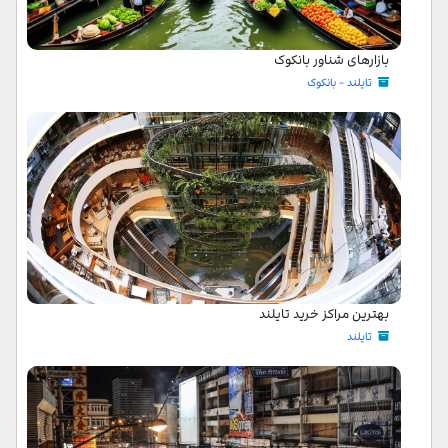
بازارهای شناور بانکوک
تایلند - بانکوک
بهترین مراکز خرید تایلند
تایلند