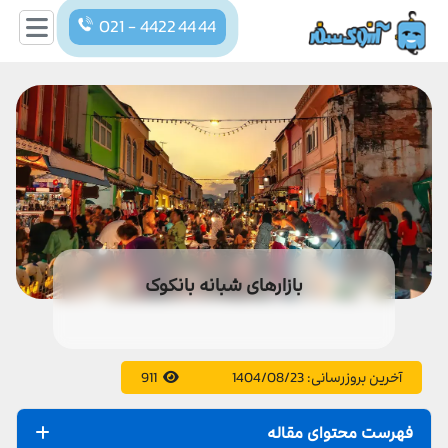
021 - 4422 44 44
بازارهای شبانه بانکوک
آخرین بروزرسانی:
1404/08/23
911
فهرست محتوای مقاله