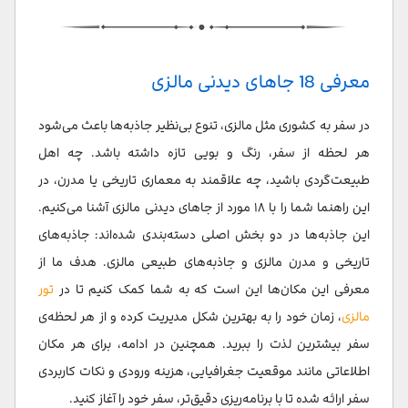
پارک آبی سان‌وی لاگون (Sunway Lagoon)
جاذبه های طبیعی مالزی
معرفی 18 جاهای دیدنی مالزی
ارتفاعات کامرون (Cameron Highlands)
در سفر به کشوری مثل مالزی، تنوع بی‌نظیر جاذبه‌ها باعث می‌شود
پارک ملی تامان نگارا (Taman Negara National Park)
هر لحظه از سفر، رنگ و بویی تازه داشته باشد. چه اهل
پارک ملی گونونگ گادینگ (Gunung Gading National
طبیعت‌گردی باشید، چه علاقمند به معماری تاریخی یا مدرن، در
Park)
این راهنما شما را با ۱۸ مورد از جاهای دیدنی مالزی آشنا می‌کنیم.
پارک ملی باکو (Bako National Park)
این جاذبه‌ها در دو بخش اصلی دسته‌بندی شده‌اند: جاذبه‌های
تاریخی و مدرن مالزی و جاذبه‌های طبیعی مالزی. هدف ما از
جزیره لانکاوی یا لنکاوی (Langkawi)
معرفی این مکان‌ها این است که به شما کمک کنیم تا در
تور
جزیره سیپادان (Sipadan Island)
مالزی
، زمان خود را به بهترین شکل مدیریت کرده و از هر لحظه‌ی
سفر بیشترین لذت را ببرید. همچنین در ادامه، برای هر مکان
جزیره ردانگ (Redang Island)
اطلاعاتی مانند موقعیت جغرافیایی، هزینه ورودی و نکات کاربردی
رودخانه کیناباتانگان (Kinabatangan River)
سفر ارائه شده تا با برنامه‌ریزی دقیق‌تر، سفر خود را آغاز کنید.