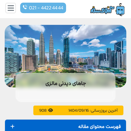
021 - 4422 44 44
جاهای دیدنی مالزی
آخرین بروزرسانی:
1404/09/16
908
فهرست محتوای مقاله