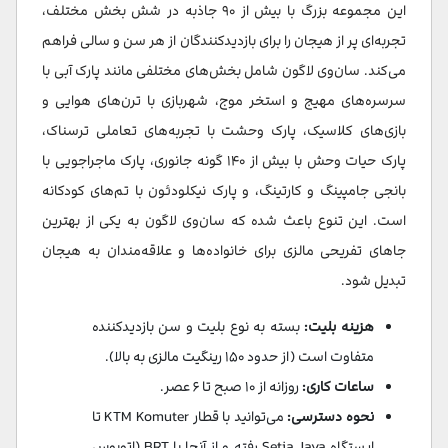
این مجموعه بزرگ با بیش از ۹۰ جاذبه در شش بخش مختلف،
تجربه‌ای پر از هیجان را برای بازدیدکنندگان از هر سن و سالی فراهم
می‌کند. سان‌وی لاگون شامل بخش‌های مختلفی مانند پارک آبی با
سرسره‌های مهیج و استخر موج، شهربازی با ترن‌های هوایی و
بازی‌های کلاسیک، پارک وحشت با تجربه‌های تعاملی ترسناک،
پارک حیات وحش با بیش از ۱۴۰ گونه جانوری، پارک ماجراجویی با
بانجی جامپینگ و کارتینگ، و پارک نیکلودئون با تم‌های کودکانه
است. این تنوع باعث شده که سان‌وی لاگون به یکی از بهترین
جاهای تفریحی مالزی برای خانواده‌ها و علاقه‌مندان به هیجان
تبدیل شود.
هزینه بلیت:
بسته به نوع بلیت و سن بازدیدکننده
متفاوت است (از حدود ۱۵۰ رینگیت مالزی به بالا).
ساعات کاری:
روزانه از ۱۰ صبح تا ۶ عصر.
نحوه دسترسی:
می‌توانید با قطار KTM Komuter تا
ایستگاه Setia Jaya رفته و از آنجا با BRT (اتوبوس