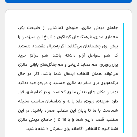
جاذبه‌های تاریخی و مدرن مالزی
جاهای دیدنی مالزی، جلوه‌ای تماشایی از طبیعت بکر،
کاخ ملی مالزی (National Palace – Istana Negara)
معماری مدرن، فرهنگ‌های گوناگون و تاریخ این سرزمین را
پیش روی چشمانتان می‌گذارد. اگر به‌دنبال مقصدی هستید
برج‌های دوقلوی پتروناس
که هم سواحل آرام داشته باشد، هم مراکز خرید
غارهای باتو (Batu Caves)
پرزرق‌وبرق، هم معابد تاریخی و هم جنگل‌های بارانی، مالزی
می‌تواند همان انتخاب ایده‌آل شما باشد. اگر در حال
شهر تاریخی ملاکا (Melaka)
برنامه‌ریزی برای سفر به مالزی هستید و می‌خواهید بدانید
لیتل ایندیا (Little India)
بهترین مکان های دیدنی مالزی کجاست و در کدام شهر قرار
دارد، هزینه‌ی ورودی دارد یا نه و کدامشان مناسب سلیقه
بوکیت بینتانگ (Bukit Bintang)
شماست با ما تا پایان این مطلب همراه باشید. در این
مطلب، قصد داریم شما را با 18 تا از جاهای دیدنی مالزی
روستای ساراواک (Sarawak Village)
آشنا کنیم تا انتخابی آگاهانه برای سفرتان داشته باشید.