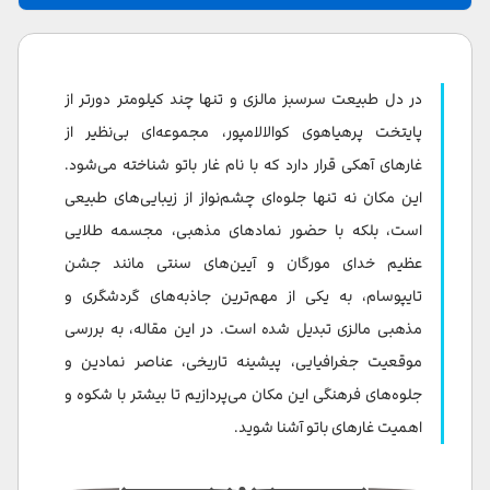
غار باتو کجاست؟
تاریخچه غارهای باتو کوالالامپور
در دل طبیعت سرسبز مالزی و تنها چند کیلومتر دورتر از
فستیوال مذهبی تایپوسام
پایتخت پرهیاهوی کوالالامپور، مجموعه‌ای بی‌نظیر از
غارهای آهکی قرار دارد که با نام غار باتو شناخته می‌شود.
مجسمه مورگان مالزی
این مکان نه تنها جلوه‌ای چشم‌نواز از زیبایی‌های طبیعی
غار کتِدرال و غار تاریک
است، بلکه با حضور نمادهای مذهبی، مجسمه طلایی
عظیم خدای مورگان و آیین‌های سنتی مانند جشن
صعود به غار معبد همراه با بچه ها
تایپوسام، به یکی از مهم‌ترین جاذبه‌های گردشگری و
چطور به غارهای باتو مالزی برویم؟
مذهبی مالزی تبدیل شده است. در این مقاله، به بررسی
موقعیت جغرافیایی، پیشینه تاریخی، عناصر نمادین و
آدرس غارهای باتو مالزی
جلوه‌های فرهنگی این مکان می‌پردازیم تا بیشتر با شکوه و
ساعت کار و بهترین زمان برای بازدید از غار باتو
اهمیت غارهای باتو آشنا شوید.
سخن پایانی