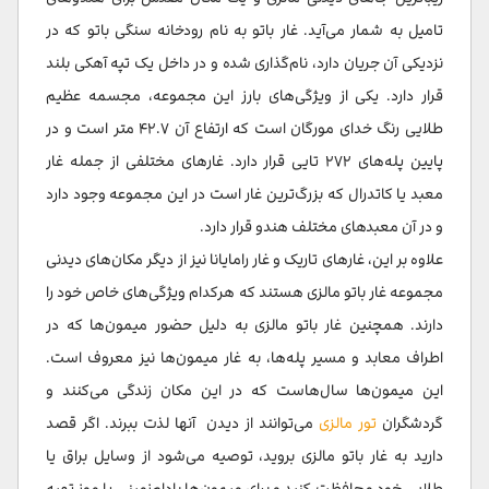
تامیل به شمار می‌آید. غار باتو به نام رودخانه سنگی باتو که در
نزدیکی آن جریان دارد، نام‌گذاری شده و در داخل یک تپه آهکی بلند
قرار دارد. یکی از ویژگی‌های بارز این مجموعه، مجسمه عظیم
طلایی رنگ خدای مورگان است که ارتفاع آن ۴۲.۷ متر است و در
پایین پله‌های ۲۷۲ تایی قرار دارد. غارهای مختلفی از جمله غار
معبد یا کاتدرال که بزرگ‌ترین غار است در این مجموعه وجود دارد
و در آن معبدهای مختلف هندو قرار دارد.
علاوه بر این، غارهای تاریک و غار رامایانا نیز از دیگر مکان‌های دیدنی
مجموعه غار باتو مالزی هستند که هرکدام ویژگی‌های خاص خود را
دارند. همچنین غار باتو مالزی به دلیل حضور میمون‌ها که در
اطراف معابد و مسیر پله‌ها، به غار میمون‌ها نیز معروف است.
این میمون‌ها سال‌هاست که در این مکان زندگی می‌کنند و
گردشگران
تور مالزی
می‌توانند از دیدن آنها لذت ببرند. اگر قصد
دارید به غار باتو مالزی بروید، توصیه می‌شود از وسایل براق یا
طلایی خود محافظت کنید و برای میمون‌ها بادام‌زمینی یا موز تهیه