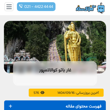
021 - 4422 44 44
غار باتو کوالالامپور
آخرین بروزرسانی:
1404/09/16
576
فهرست محتوای مقاله