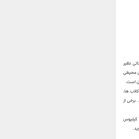
 امکاناتی نظیر
ین محیطی
کلاب ها،
 برخی از
 به کیلیوس