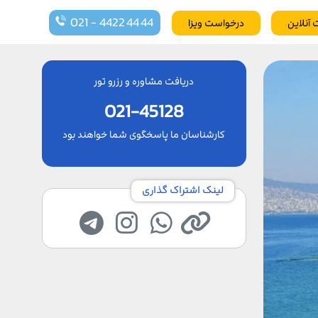
021 - 4422 44 44
 آنلاین
درخواست ویزا
دریافت مشاوره و رزرو تور
021-45128
کارشناسان ما پاسخگوی شما خواهند بود
لینک اشتراک گذاری