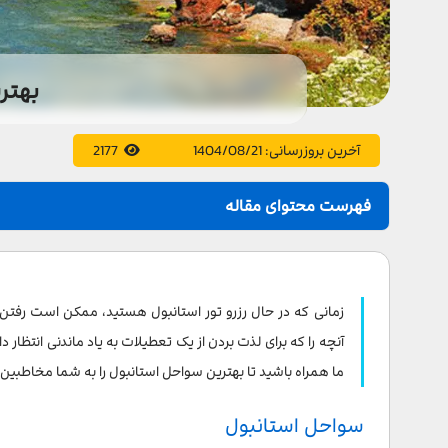
بهتر
آخرین بروزرسانی:
1404/08/21
2177
فهرست محتوای مقاله
سواحل استانبول
ساحل کیلیوس | Kilyos Beach
زمانی که در حال رزرو تور استانبول هستید، ممکن است رفتن 
ساحل بورک | Burç Beach
آنچه را که برای لذت بردن از یک تعطیلات به یاد ماندنی انتظار دار
ما همراه باشید تا بهترین سواحل استانبول را به شما مخاطبین 
ساحل سولار | Solar Beach
سواحل استانبول
ساحل Caddebostan