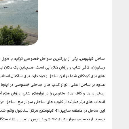
رستوران، کافی شاپ و ورزش های آبی است. همچنین یک مکان ایده آ
های برای کودکان شما در این ساحل وجود دارد. برای ساکنان استانبول، Kilyos یکی از بهترین مکان‌ها برای سفر یک روزه خاطره انگیز در ماه‌های تابس
علاوه بر ساحل اصلی، انواع کلاب های ساحلی خصوصی در اینجا وج
رستوران ها و کافه های متنوعی را در نوارهای شنی، ورزش های آبی
انتخاب های برتر عبارتند از کلوپ های ساحلی سولار بیچ، ساحل Uzunya و ساحل Burç که کایت بردینگ را ارائه می دهد.
این ساحل در منطقه سارییر، 41 کیلومتری مرکز استانبول واقع شده است و شما میتوانید با استفاده از
برسید. از تکسیم، سوار متروی M2 شوید و پس از عبور از 10 ایستگاه به Hacıosman بروید. از اینجا ایستگاه میتوانید مستقیما با اتوبوس به Kilyos بروید.