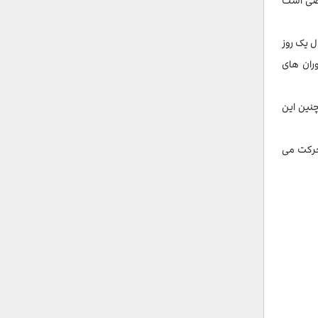
کلوپ ساحلی خصوصی است
ل یک روز
وران های
چنین این
ی حرکت می