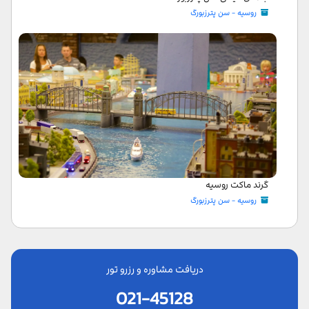
روسیه - سن پترزبورگ
گرند ماکت روسیه
روسیه - سن پترزبورگ
دریافت مشاوره و رزرو تور
021-45128