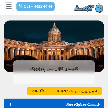
021 - 4422 44 44
کلیسای کازان سن پترزبورگ
آخرین بروزرسانی:
1404/09/12
2017
فهرست محتوای مقاله