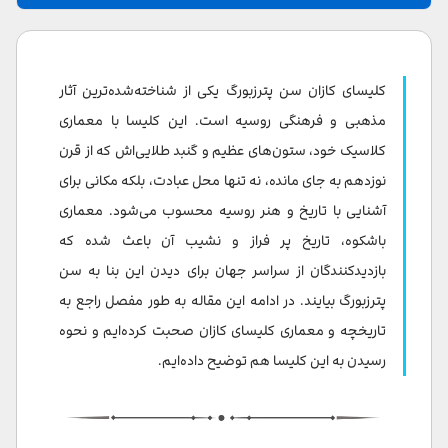
درباره کلیسای کازان سن پترزبورگ
چرا از کلیسای کازان سن پترزبورگ دیدن کنیم؟
کلیسای کازان سن پترزبورگ یکی از شناخته‌شده‌ترین آثار
تاریخچه کلیسای کازان سنت پترزبورگ
مذهبی و فرهنگی روسیه است. این کلیسا با معماری
کلاسیک خود، ستون‌های عظیم و گنبد طلایی‌اش که از قرن
معماری کلیسای کازان
نوزدهم به جای مانده، نه تنها محل عبادت، بلکه مکانی برای
بخش‌های مختلف کلیسای کازان سن پترزبورگ
آشنایی با تاریخ و هنر روسیه محسوب می‌شود. معماری
باشکوه، تاریخ پر فراز و نشیب آن باعث شده که
قوانین بازدید از کلیسای کازان سن پترزبورگ
بازدیدکنندگان از سراسر جهان برای دیدن این بنا به سن
کلیسای کازان سن پترزبورگ کجاست؟
پترزبورگ بیایند. در ادامه این مقاله به طور مفصل راجع به
نحوه دسترسی به کلیسای کازان سنت پترزبورگ
تاریخچه و معماری کلیسای کازان صحبت کرده‌ایم و نحوه
رسیدن به این کلیسا هم توضیح داده‌ایم.
جاذبه‌های دیدنی نزدیک کلیسای کازان سن پترزبورگ
هتل های نزدیک کلیسای کازان