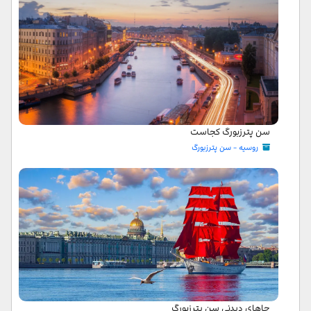
سن پترزبورگ کجاست
روسیه - سن پترزبورگ
جاهای دیدنی سن پترزبورگ