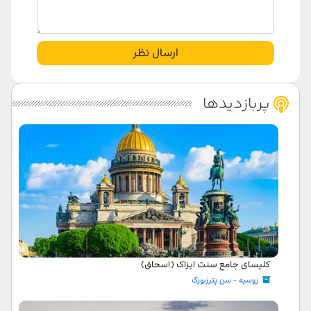
ارسال نظر
پربازدیدها
کلیسای جامع سنت ایزاک (اسحاق)
روسیه - سن پترزبورگ