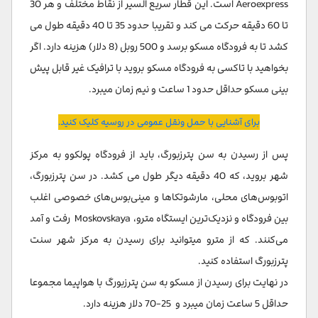
Aeroexpress است. این قطار سریع السیر از نقاط مختلف و هر 30
تا 60 دقیقه حرکت می کند و تقریبا حدود 35 تا 40 دقیقه طول می
کشد تا به فرودگاه مسکو برسد و 500 روبل (8 دلار) هزینه دارد. اگر
بخواهید با تاکسی به فرودگاه مسکو بروید با ترافیک غیر قابل پیش
بینی مسکو حداقل حدود 1 ساعت و نیم زمان میبرد.
برای آشنایی با حمل ونقل عمومی در روسیه کلیک کنید.
پس از رسیدن به سن پترزبورگ، باید از فرودگاه پولکوو به مرکز
شهر بروید، که 40 دقیقه دیگر طول می کشد. در سن پترزبورگ،
اتوبوس‌های محلی، مارشوتکاها و مینی‌بوس‌های خصوصی اغلب
بین فرودگاه و نزدیک‌ترین ایستگاه مترو، Moskovskaya رفت و آمد
می‌کنند. که از مترو میتوانید برای رسیدن به مرکز شهر سنت
پترزبورگ استفاده کنید.
در نهایت برای رسیدن از مسکو به سن پترزبورگ با هواپیما مجموعا
حداقل 5 ساعت زمان میبرد و 25-70 دلار هزینه دارد.