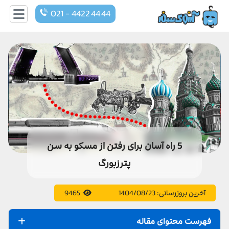
021 - 4422 44 44
5 راه آسان برای رفتن از مسکو به سن
پترزبورگ
آخرین بروزرسانی:
1404/08/23
9465
فهرست محتوای مقاله