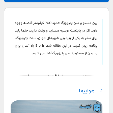
1. هواپیما
2. قطار سریع السیر
ین مسکو و سن پترزبورگ حدود 700 کیلومتر فاصله وجود
ب
3. قطار شبانه
دارد. اگر در پایتخت روسیه هستید و وقت دارید، حتما باید
برای سفر به یکی از زیباترین شهرهای جهان، سنت پترزبورگ،
4. ماشین
برنامه ریزی کنید. در این مقاله شما را با 5 راه آسان برای
5. اتوبوس
رسیدن از مسکو به سن پترزبورگ آشنا می کنیم:
1. هواپیما