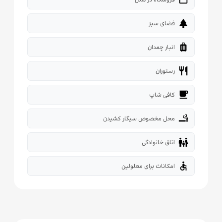
park
فضای سبز
luggage
انبار چمدان
restaurant
رستوران
local_cafe
کافی شاپ
smoking_rooms
محل مخصوص سیگار کشیدن
family_restroom
اتاق خانوادگی
accessible
امکانات برای معلولین