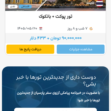
تایلند
اقساطی
نقدی
تور پوکت + بانکوک
7 شب و 8 روز
1405/05/20
90,000,000 تومان + 433 دلار
مشاهده جزئیات
دریافت پکیج ها
دوست داری از جدیدترین تورها با خبر
بشی؟
با عضویت در خبرنامه پیامکی آرزوی سفر پارسیان از جدیدترین
تورها با خبر شو!