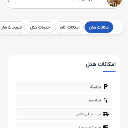
امکانات هتل
امکانات اتاق
خدمات هتل
تفریحات هتل
امکانات هتل
local_parking
پارکینگ
import_export
آسانسور
airport_shuttle
ترانسفر فرودگاهی
storefront
فروشگاه در هتل