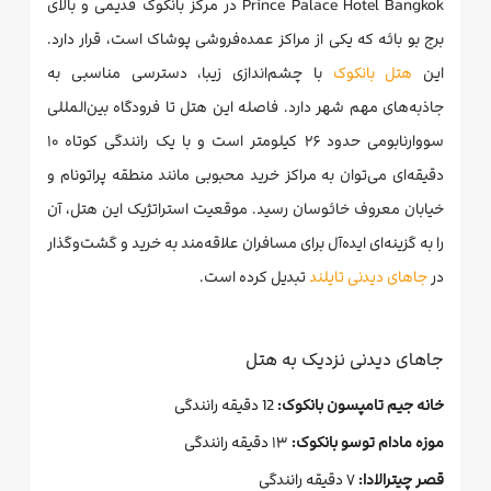
Prince Palace Hotel Bangkok در مرکز بانکوک قدیمی و بالای
برج بو بائه که یکی از مراکز عمده‌فروشی پوشاک است، قرار دارد.
این
هتل بانکوک
با چشم‌اندازی زیبا، دسترسی مناسبی به
جاذبه‌های مهم شهر دارد. فاصله این هتل تا فرودگاه بین‌المللی
سووارنابومی حدود ۲۶ کیلومتر است و با یک رانندگی کوتاه ۱۰
دقیقه‌ای می‌توان به مراکز خرید محبوبی مانند منطقه پراتونام و
خیابان معروف خائوسان رسید. موقعیت استراتژیک این هتل، آن
را به گزینه‌ای ایده‌آل برای مسافران علاقه‌مند به خرید و گشت‌وگذار
در
جاهای دیدنی تایلند
تبدیل کرده است.
جاهای دیدنی نزدیک به هتل
خانه جیم تامپسون بانکوک:
12 دقیقه رانندگی
موزه مادام توسو بانکوک:
۱۳ دقیقه رانندگی
قصر چیترالادا:
۷ دقیقه رانندگی