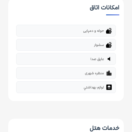
امکانات اتاق
dry
حوله و دمپایی
dry
سشوار
volume_mute
عایق صدا
location_city
منظره شهری
bathroom
لوازم بهداشتي
خدمات هتل