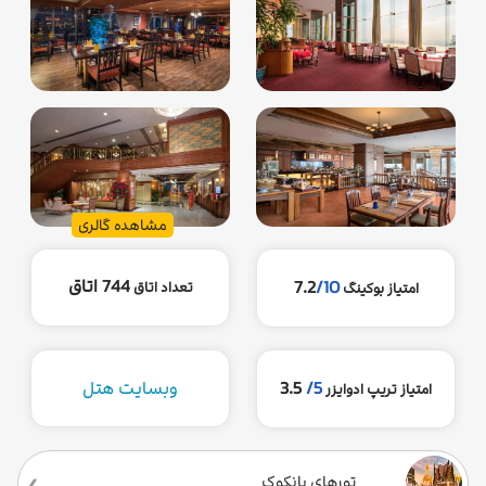
مشاهده گالری
744 اتاق
7.2
/10
تعداد اتاق
امتیاز بوکینگ
5/
3.5
وبسایت هتل
امتیاز تریپ ادوایزر
تورهای بانکوک