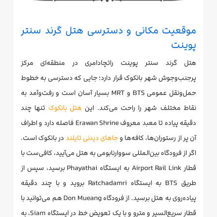
موقعیت مکانی و دسترسی هتل گرند سنتر
پوینت
هتل گرند سنتر پوینت راتچادامری در منطقه‌ای مرکز
پرجنب‌وجوش شهر بانکوک قرار دارد؛ جایی که دسترسی به خطوط
حمل‌ونقل عمومی BTS و MRT بسیار آسان است و رفت‌وآمد به
نقاط مختلف شهر را راحت می‌کند. این
هتل بانکوک
تنها چند
دقیقه پیاده تا معبد معروف Erawan Shrine فاصله دارد و اطراف
آن پر از رستوران‌ها، کافه‌ها و
جاهای دیدنی تایلند
در بانکوک است.
اگر از فرودگاه بین‌المللی سووارنابومی به هتل می‌آیید، کافی‌ست با
قطار Airport Rail Link به ایستگاه Phayathai برسید، سپس از
طریق BTS به ایستگاه Ratchadamri بروید و با چند دقیقه
پیاده‌روی به هتل برسید. از فرودگاه Don Mueang هم می‌توانید با
قطار سریع‌السیر و مترو و با یک تعویض خط در ایستگاه Siam، به