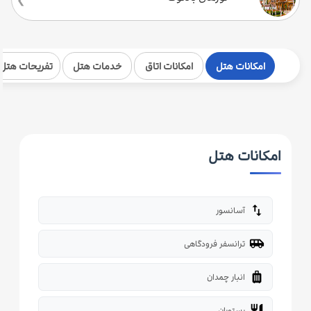
امکانات هتل
امکانات اتاق
خدمات هتل
تفریحات هتل
امکانات هتل
import_export
آسانسور
airport_shuttle
ترانسفر فرودگاهی
luggage
انبار چمدان
restaurant
رستوران