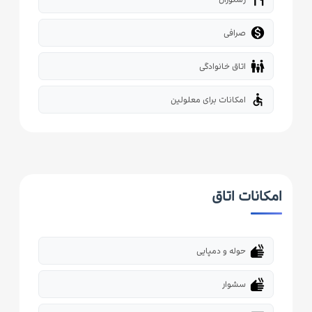

صرافی
family_restroom
اتاق خانوادگی
accessible
امکانات برای معلولین
امکانات اتاق
dry
حوله و دمپایی
dry
سشوار