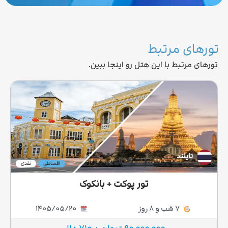
تورهای مرتبط
تورهای مرتبط با این هتل رو اینجا ببین.
تایلند
اقساطی
نقدی
تور پوکت + بانکوک
7 شب و 8 روز
1405/05/20