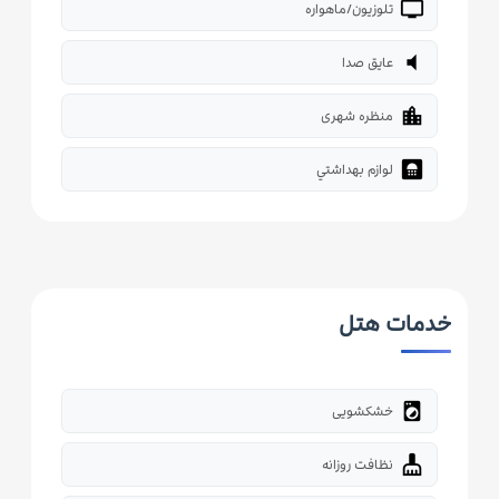
tv
تلوزیون/ماهواره
volume_mute
عایق صدا
location_city
منظره شهری
bathroom
لوازم بهداشتي
خدمات هتل
local_laundry_service
خشکشویی
cleaning_services
نظافت روزانه