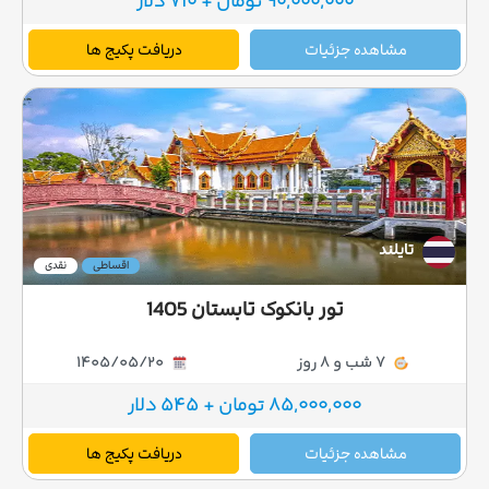
90,000,000 تومان + 710 دلار
مشاهده جزئیات
دریافت پکیج ها
تایلند
اقساطی
نقدی
تور بانکوک تابستان 1405
7 شب و 8 روز
1405/05/20
85,000,000 تومان + 545 دلار
مشاهده جزئیات
دریافت پکیج ها